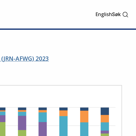
English
Søk
s (JRN-AFWG) 2023