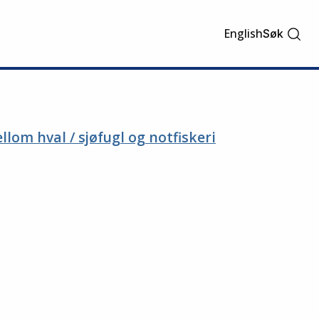
English
Søk
lom hval / sjøfugl og notfiskeri