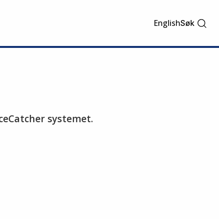
English
Søk
IceCatcher systemet.