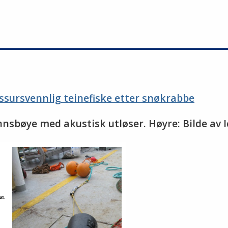
ressursvennlig teinefiske etter snøkrabbe
nnsbøye med akustisk utløser. Høyre: Bilde av 