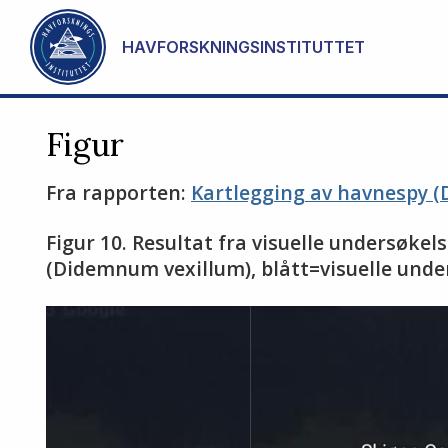
Gå til hovedinnhold
HAVFORSKNINGSINSTITUTTET
Figur
Fra rapporten:
Kartlegging av havnespy 
Figur 10. Resultat fra visuelle undersøk
(Didemnum vexillum), blått=visuelle unde