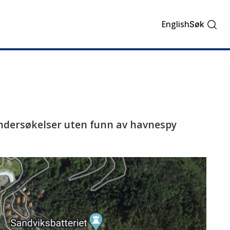
English
Søk
undersøkelser uten funn av havnespy