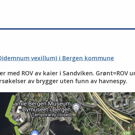
(Didemnum vexillum) i Bergen kommune
elser med ROV av kaier i Sandviken. Grønt=ROV 
rsøkelser av brygger uten funn av havnespy.