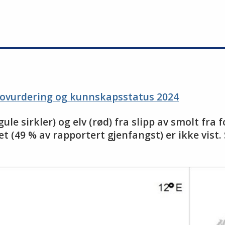
kovurdering og kunnskapsstatus 2024
(gule sirk­ler) og elv (rød) fra slipp av smolt fra
et (49 % av rap­por­tert gjen­fangst) er ikke vist. St