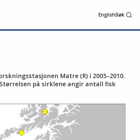
English
Søk
 forsk­nings­sta­sjo­nen Matre (R) i 2005–2010.
ør­rel­sen på sirk­le­ne an­gir an­tall fisk