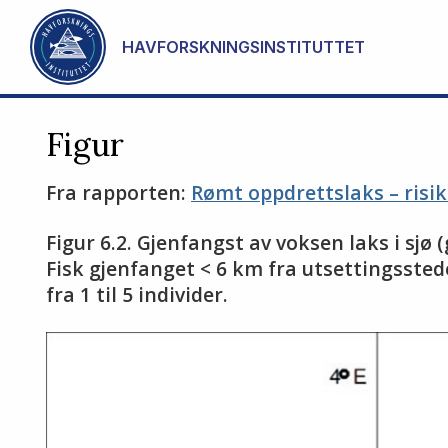
Gå til hovedinnhold
HAVFORSKNINGSINSTITUTTET
Figur
Fra rapporten:
Rømt oppdrettslaks – risi
Fi­gur 6.2. Gjen­fangst av vok­sen laks i sjø 
Fisk gjen­fan­get < 6 km fra ut­set­tings­ste­d
fra 1 til 5 in­di­vi­der.