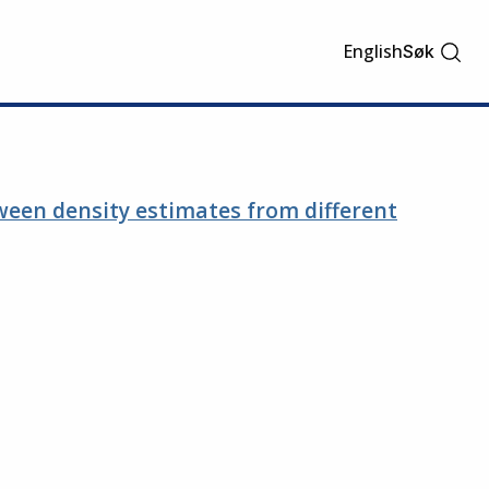
English
Søk
tween density estimates from different