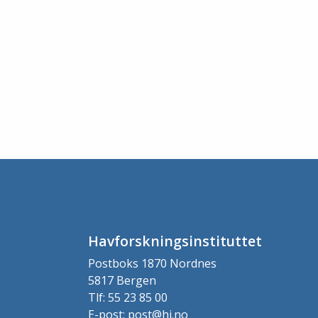
Havforskningsinstituttet
Postboks 1870 Nordnes
5817 Bergen
Tlf: 55 23 85 00
E-post: post@hi.no