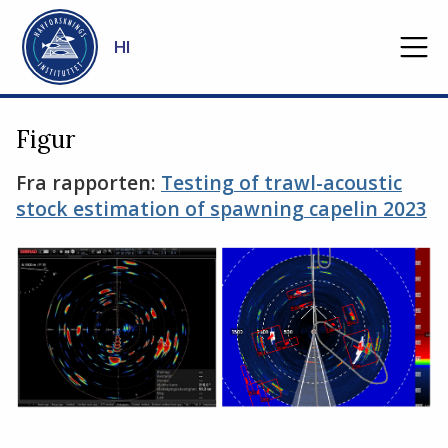
Gå til hovedinnhold
HI
Figur
Fra rapporten:
Testing of trawl-acoustic
stock estimation of spawning capelin 2023