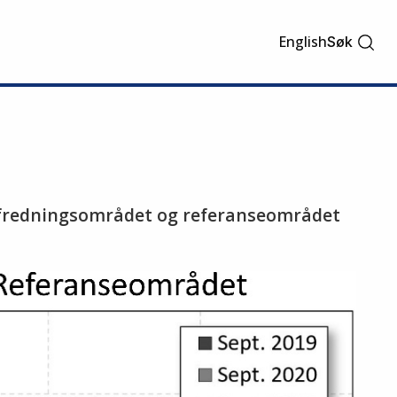
English
Søk
 i fredningsområdet og referanseområdet