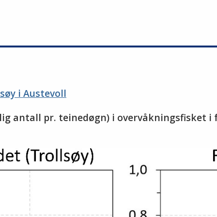
øy i Austevoll
ig antall pr. teinedøgn) i overvåkningsfisket