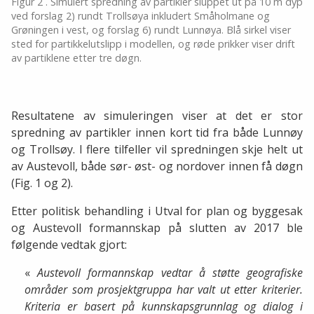
Figur 2 . Simulert spredning av partikler sluppet ut på 10 m dyp
ved forslag 2) rundt Trollsøya inkludert Småholmane og
Grøningen i vest, og forslag 6) rundt Lunnøya. Blå sirkel viser
sted for partikkelutslipp i modellen, og røde prikker viser drift
av partiklene etter tre døgn.
Resultatene av simuleringen viser at det er stor
spredning av partikler innen kort tid fra både Lunnøy
og Trollsøy. I flere tilfeller vil spredningen skje helt ut
av Austevoll, både sør- øst- og nordover innen få døgn
(Fig. 1 og 2).
Etter politisk behandling i Utval for plan og byggesak
og Austevoll formannskap på slutten av 2017 ble
følgende vedtak gjort:
«
Austevoll formannskap vedtar å støtte geografiske
områder som prosjektgruppa har valt ut etter kriterier.
Kriteria er basert på kunnskapsgrunnlag og dialog i