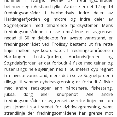
hummer i Norge, hvorav 27 fredningsområder
befinner seg i Vestland fylke. Av disse er det 12 og 14
fredningsområder i henholdsvis indre deler av
Hardangerfjorden og midtre og indre deler av
Sognefjorden med tilhørende fjordsystemer. Mens
fredningsområdene i disse områdene er avgrenset
nedad til 50 m dybdekote fra laveste vannstand, er
fredningsområdet ved Trollsøy bestemt ut fra rette
linjer mellom syv koordinater. I fredningsområdene i
Hardanger, Lustrafjorden, Aurlandsfjorden og
Sogndalsfjorden er det forbudt å fiske med teiner og
ruser langs hele sjølinjen ned til 50 meters dyp regnet
fra laveste vannstand, mens det i selve Sognefjorden i
tillegg til samme dybdeavgrensing er forbudt å fiske
med andre redskaper enn håndsnøre, fiskestang,
juksa, dorg eller snurpenot. Alle andre
fredningsområder er avgrenset av rette linjer mellom
posisjoner i sjø i stedet for dybdeavgrensning, samt
strandlinje der fredningsområdene har grense mot