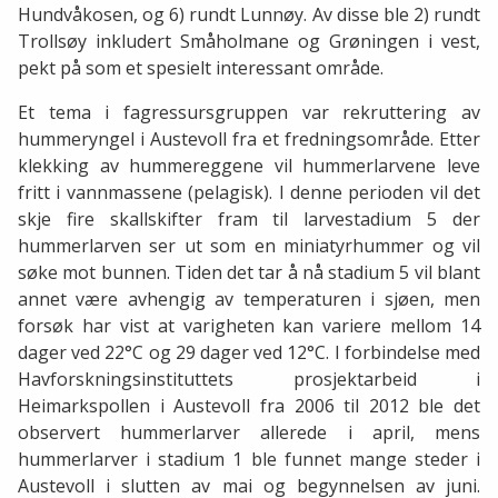
Hundvåkosen, og 6) rundt Lunnøy. Av disse ble 2) rundt
Trollsøy inkludert Småholmane og Grøningen i vest,
pekt på som et spesielt interessant område.
Et tema i fagressursgruppen var rekruttering av
hummeryngel i Austevoll fra et fredningsområde. Etter
klekking av hummereggene vil hummerlarvene leve
fritt i vannmassene (pelagisk). I denne perioden vil det
skje fire skallskifter fram til larvestadium 5 der
hummerlarven ser ut som en miniatyrhummer og vil
søke mot bunnen. Tiden det tar å nå stadium 5 vil blant
annet være avhengig av temperaturen i sjøen, men
forsøk har vist at varigheten kan variere mellom 14
dager ved 22°C og 29 dager ved 12°C. I forbindelse med
Havforskningsinstituttets prosjektarbeid i
Heimarkspollen i Austevoll fra 2006 til 2012 ble det
observert hummerlarver allerede i april, mens
hummerlarver i stadium 1 ble funnet mange steder i
Austevoll i slutten av mai og begynnelsen av juni.