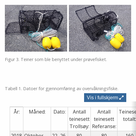
Figur 3. Teiner som ble benyttet under prøvefisket.
Tabell 1. Datoer for gjennomføring av overvåkningsfiske.
Vis i fullskjerm
År:
Måned:
Dato:
Antall
Antall
Teinese
teinesett
teinesett
totalt
Trollsøy:
Referanse:
2018
Oktober
22.-26.
80
80
160