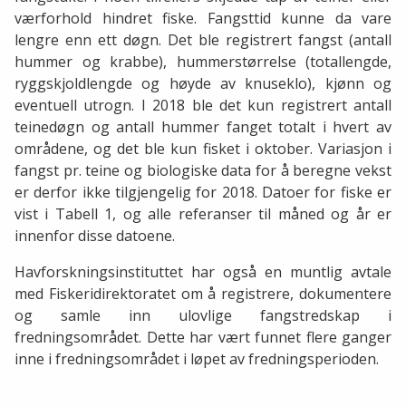
værforhold hindret fiske. Fangsttid kunne da vare
lengre enn ett døgn. Det ble registrert fangst (antall
hummer og krabbe), hummerstørrelse (totallengde,
ryggskjoldlengde og høyde av knuseklo), kjønn og
eventuell utrogn. I 2018 ble det kun registrert antall
teinedøgn og antall hummer fanget totalt i hvert av
områdene, og det ble kun fisket i oktober. Variasjon i
fangst pr. teine og biologiske data for å beregne vekst
er derfor ikke tilgjengelig for 2018. Datoer for fiske er
vist i Tabell 1, og alle referanser til måned og år er
innenfor disse datoene.
Havforskningsinstituttet har også en muntlig avtale
med Fiskeridirektoratet om å registrere, dokumentere
og samle inn ulovlige fangstredskap i
fredningsområdet. Dette har vært funnet flere ganger
inne i fredningsområdet i løpet av fredningsperioden.