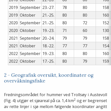
2019
September
23.-27.
78
80
158
2019
Oktober
21.-25.
80
80
160
2020
September
21.-25.
80
72
152
2020
Oktober
19.-23.
71
60
130
2021
September
20.-24.
79
79
158
2021
Oktober
18.-22.
77
77
154
2022
September
19.-23.
80
80
160
2022
Oktober
17.-25.
80
79
159
2 - Geografisk oversikt, koordinater og
overvåkningsfiske
Fredningsområdet for hummer ved Trollsøy i Austevoll
2
(Fig. 4) utgjør et sjøareal på ca. 1,4 km
og er begrenset
av rette linjer i sjø mellom følgende koordinater angitt