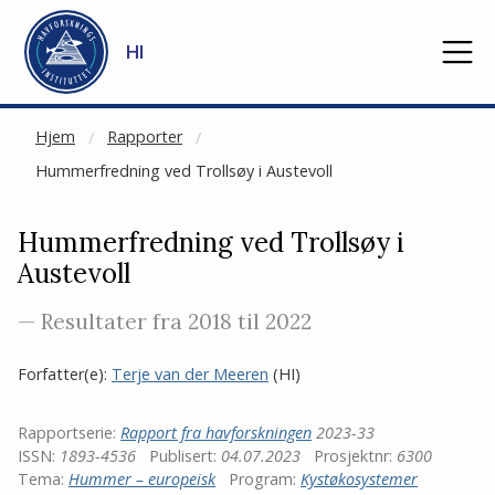
NOT CACHED
Gå til hovedinnhold
HI
Hjem
Rapporter
Hummerfredning ved Trollsøy i Austevoll
Hummerfredning ved Trollsøy i
Austevoll
— Resultater fra 2018 til 2022
Forfatter(e):
Terje van der Meeren
(HI)
Rapportserie:
Rapport fra havforskningen
2023-33
ISSN:
1893-4536
Publisert:
04.07.2023
Prosjektnr:
6300
Tema:
Hummer – europeisk
Program:
Kystøkosystemer