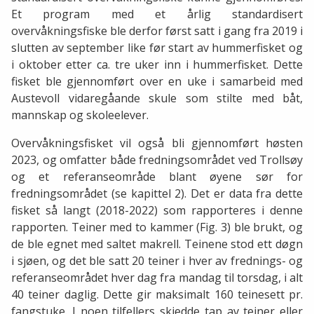
Et program med et årlig standardisert
overvåkningsfiske ble derfor først satt i gang fra 2019 i
slutten av september like før start av hummerfisket og
i oktober etter ca. tre uker inn i hummerfisket. Dette
fisket ble gjennomført over en uke i samarbeid med
Austevoll vidaregåande skule som stilte med båt,
mannskap og skoleelever.
Overvåkningsfisket vil også bli gjennomført høsten
2023, og omfatter både fredningsområdet ved Trollsøy
og et referanseområde blant øyene sør for
fredningsområdet (se kapittel 2). Det er data fra dette
fisket så langt (2018-2022) som rapporteres i denne
rapporten. Teiner med to kammer (Fig. 3) ble brukt, og
de ble egnet med saltet makrell. Teinene stod ett døgn
i sjøen, og det ble satt 20 teiner i hver av frednings- og
referanseområdet hver dag fra mandag til torsdag, i alt
40 teiner daglig. Dette gir maksimalt 160 teinesett pr.
fangstuke. I noen tilfellers skjedde tap av teiner eller