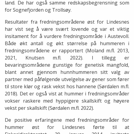
land. De har også samme redskapsbegrensning som
for Sognefjorden og Trollsøy.
Resultater fra fredningsområdene øst for Lindesnes
har vist seg å være svært lovende og var et viktig
insitament for å vurdere fredningsområde i Austevoll.
Både økt antall og økt størrelse på hummeren i
fredningsområdene er rapportert (Moland m.fl. 2013,
2021, Knutsen m.fl. 2022). I tillegg er
bevaringsområdene gunstige for genetisk mangfold,
blant annet gjennom hunnhummeren sitt valg av
partner med påfølgende utvelgelse av gener som fører
til store klør og rask vekst hos hannene (Sørdalen m.fl.
2018). Det er også vist at hummer i fredningsområder
vokser raskere med hyppigere skallskift og høyere
vekst per skallskift (Sørdalen m.fl. 2022).
De positive erfaringene med fredningsområder for
hummer øst for Lindesnes førte til at