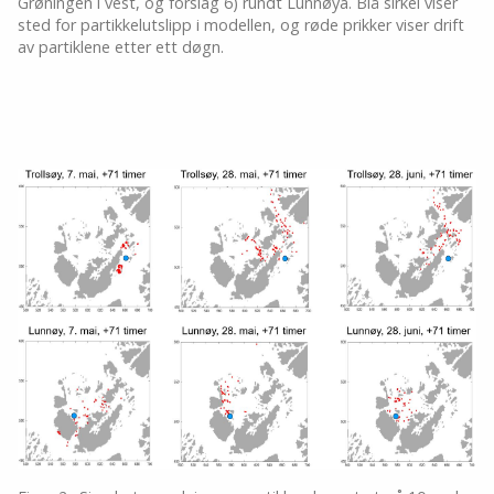
Grøningen i vest, og forslag 6) rundt Lunnøya. Blå sirkel viser
sted for partikkelutslipp i modellen, og røde prikker viser drift
av partiklene etter ett døgn.