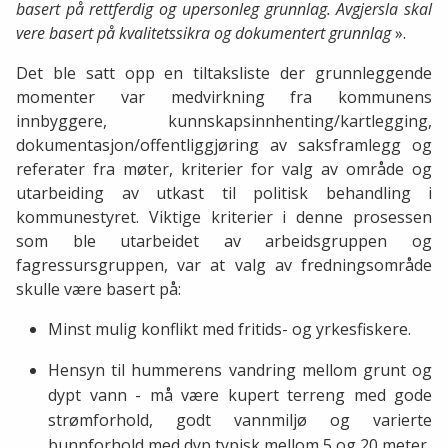
basert på rettferdig og upersonleg grunnlag. Avgjersla skal
vere basert på kvalitetssikra og dokumentert grunnlag
».
Det ble satt opp en tiltaksliste der grunnleggende
momenter var medvirkning fra kommunens
innbyggere, kunnskapsinnhenting/kartlegging,
dokumentasjon/offentliggjøring av saksframlegg og
referater fra møter, kriterier for valg av område og
utarbeiding av utkast til politisk behandling i
kommunestyret. Viktige kriterier i denne prosessen
som ble utarbeidet av arbeidsgruppen og
fagressursgruppen, var at valg av fredningsområde
skulle være basert på:
Minst mulig konflikt med fritids- og yrkesfiskere.
Hensyn til hummerens vandring mellom grunt og
dypt vann - må være kupert terreng med gode
strømforhold, godt vannmiljø og varierte
bunnforhold med dyp typisk mellom 5 og 20 meter.