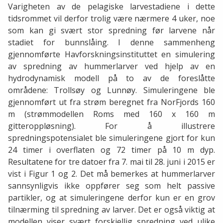
Varigheten av de pelagiske larvestadiene i dette
tidsrommet vil derfor trolig være nærmere 4 uker, noe
som kan gi svært stor spredning før larvene når
stadiet for bunnslåing. I denne sammenheng
gjennomførte Havforskningsinstituttet en simulering
av spredning av hummerlarver ved hjelp av en
hydrodynamisk modell på to av de foreslåtte
områdene: Trollsøy og Lunnøy. Simuleringene ble
gjennomført ut fra strøm beregnet fra NorFjords 160
m (strømmodellen Roms med 160 x 160 m
gitteroppløsning). For å illustrere
spredningspotensialet ble simuleringene gjort for kun
24 timer i overflaten og 72 timer på 10 m dyp.
Resultatene for tre datoer fra 7. mai til 28. juni i 2015 er
vist i Figur 1 og 2. Det må bemerkes at hummerlarver
sannsynligvis ikke oppfører seg som helt passive
partikler, og at simuleringene derfor kun er en grov
tilnærming til spredning av larver. Det er også viktig at
modellen viser svært forskjellig spredning ved ulike