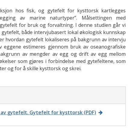
sjon hos fisk, og gytefelt for kysttorsk kartlegges
egging av marine naturtyper”. Målsettingen med
gytefelt for bruk og forvaltning. I denne studien går vi
gytefelt, både intervjubasert lokal økologisk kunnskap
er hvordan gytefelt lokaliseres på bakgrunn av intervju
av eggene estimeres gjennom bruk av oseanografiske
å bakgrunn av mengder av egg og drift av egg mellom
økelser som gjøres i forbindelse med gytefeltene, som
ter og for å skille kysttorsk og skrei.
 av gytefelt. Gytefelt for kysttorsk (PDF)