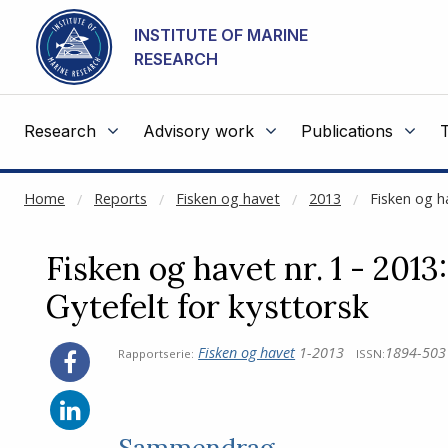
NOT CACHED
Go to main content
INSTITUTE OF MARINE
RESEARCH
Research
Advisory work
Publications
Home
Reports
Fisken og havet
2013
Fisken og ha
Fisken og havet nr. 1 - 2013
Gytefelt for kysttorsk
Fisken og havet
1-2013
1894-503
Rapportserie:
ISSN:
Sammendrag