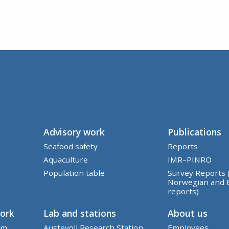
Advisory work
Publications
Seafood safety
Reports
Aquaculture
IMR–PINRO
Population table
Survey Reports 
Norwegian and 
reports)
work
Lab and stations
About us
em
Austevoll Research Station
Employees