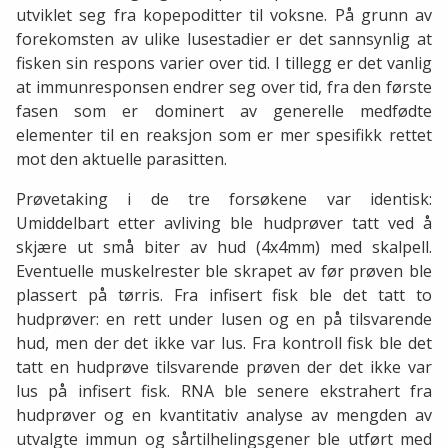
utviklet seg fra kopepoditter til voksne. På grunn av
forekomsten av ulike lusestadier er det sannsynlig at
fisken sin respons varier over tid. I tillegg er det vanlig
at immunresponsen endrer seg over tid, fra den første
fasen som er dominert av generelle medfødte
elementer til en reaksjon som er mer spesifikk rettet
mot den aktuelle parasitten.
Prøvetaking i de tre forsøkene var identisk:
Umiddelbart etter avliving ble hudprøver tatt ved å
skjære ut små biter av hud (4x4mm) med skalpell.
Eventuelle muskelrester ble skrapet av før prøven ble
plassert på tørris. Fra infisert fisk ble det tatt to
hudprøver: en rett under lusen og en på tilsvarende
hud, men der det ikke var lus. Fra kontroll fisk ble det
tatt en hudprøve tilsvarende prøven der det ikke var
lus på infisert fisk. RNA ble senere ekstrahert fra
hudprøver og en kvantitativ analyse av mengden av
utvalgte immun og sårtilhelingsgener ble utført med