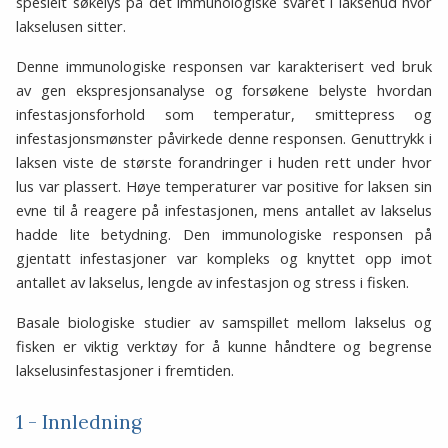
spesielt søkelys på det immunologiske svaret i laksehud hvor
lakselusen sitter.
Denne immunologiske responsen var karakterisert ved bruk
av gen ekspresjonsanalyse og forsøkene belyste hvordan
infestasjonsforhold som temperatur, smittepress og
infestasjonsmønster påvirkede denne responsen. Genuttrykk i
laksen viste de største forandringer i huden rett under hvor
lus var plassert. Høye temperaturer var positive for laksen sin
evne til å reagere på infestasjonen, mens antallet av lakselus
hadde lite betydning. Den immunologiske responsen på
gjentatt infestasjoner var kompleks og knyttet opp imot
antallet av lakselus, lengde av infestasjon og stress i fisken.
Basale biologiske studier av samspillet mellom lakselus og
fisken er viktig verktøy for å kunne håndtere og begrense
lakselusinfestasjoner i fremtiden.
1 - Innledning