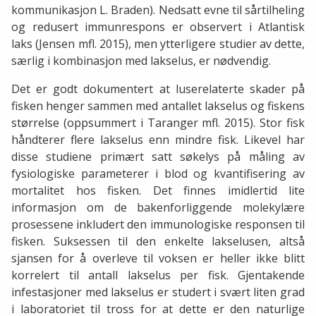
kommunikasjon L. Braden). Nedsatt evne til sårtilheling
og redusert immunrespons er observert i Atlantisk
laks (Jensen mfl. 2015), men ytterligere studier av dette,
særlig i kombinasjon med lakselus, er nødvendig.
Det er godt dokumentert at luserelaterte skader på
fisken henger sammen med antallet lakselus og fiskens
størrelse (oppsummert i Taranger mfl. 2015). Stor fisk
håndterer flere lakselus enn mindre fisk. Likevel har
disse studiene primært satt søkelys på måling av
fysiologiske parameterer i blod og kvantifisering av
mortalitet hos fisken. Det finnes imidlertid lite
informasjon om de bakenforliggende molekylære
prosessene inkludert den immunologiske responsen til
fisken. Suksessen til den enkelte lakselusen, altså
sjansen for å overleve til voksen er heller ikke blitt
korrelert til antall lakselus per fisk. Gjentakende
infestasjoner med lakselus er studert i svært liten grad
i laboratoriet til tross for at dette er den naturlige