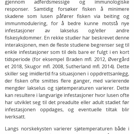
gjennom adferdsmessige og immunologiske
responser. Samtidig forsøker fisken å minimere
skadene som lusen påfører fisken via beiting og
immunmodulering, for å bedre kunne motstå nye
infestasjoner av lakselus og/eller andre
fiskesykdommer. En rekke studier har beskrevet denne
interaksjonen, men de fleste studiene begrenser seg til
enkle infestasjoner som til dels bare er fulgt i en kort
tidsperiode (for eksempel Braden mfl. 2012, Øvergård
et 2018, Skugor mfl. 2008, Sutherland mfl. 2014). Dette
skiller seg imidlertid fra situasjonen i oppdrettsanlegg,
der fisken ofte smittes flere ganger, med varierende
mengder lakselus og sjøtemperaturen varierer. Dette
kan resultere i langvarige infestasjoner hvor lusen ofte
har utviklet seg til det preadulte eller adult stadiet før
infestasjonen oppdages, og eventuelle tiltak blir
iverksatt.
Langs norskekysten varierer sjøtemperaturen både i