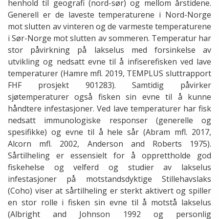
henhold til geografi (nord-sør) og mellom årstidene.
Generell er de laveste temperaturene i Nord-Norge
mot slutten av vinteren og de varmeste temperaturene
i Sør-Norge mot slutten av sommeren. Temperatur har
stor påvirkning på lakselus med forsinkelse av
utvikling og nedsatt evne til å infiserefisken ved lave
temperaturer (Hamre mfl. 2019, TEMPLUS sluttrapport
FHF prosjekt 901283). Samtidig påvirker
sjøtemperaturer også fisken sin evne til å kunne
håndtere infestasjoner. Ved lave temperaturer har fisk
nedsatt immunologiske responser (generelle og
spesifikke) og evne til å hele sår (Abram mfl. 2017,
Alcorn mfl. 2002, Anderson and Roberts 1975).
Sårtilheling er essensielt for å opprettholde god
fiskehelse og velferd og studier av lakselus
infestasjoner på motstandsdyktige Stillehavslaks
(Coho) viser at sårtilheling er sterkt aktivert og spiller
en stor rolle i fisken sin evne til å motstå lakselus
(Albright and Johnson 1992 og personlig