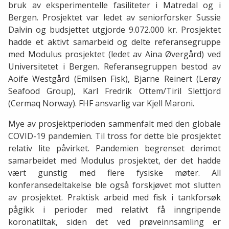
bruk av eksperimentelle fasiliteter i Matredal og i
Bergen. Prosjektet var ledet av seniorforsker Sussie
Dalvin og budsjettet utgjorde 9.072.000 kr. Prosjektet
hadde et aktivt samarbeid og delte referansegruppe
med Modulus prosjektet (ledet av Aina Øvergård) ved
Universitetet i Bergen. Referansegruppen bestod av
Aoife Westgård (Emilsen Fisk), Bjarne Reinert (Lerøy
Seafood Group), Karl Fredrik Ottem/Tiril Slettjord
(Cermaq Norway). FHF ansvarlig var Kjell Maroni.
Mye av prosjektperioden sammenfalt med den globale
COVID-19 pandemien. Til tross for dette ble prosjektet
relativ lite påvirket. Pandemien begrenset derimot
samarbeidet med Modulus prosjektet, der det hadde
vært gunstig med flere fysiske møter. All
konferansedeltakelse ble også forskjøvet mot slutten
av prosjektet. Praktisk arbeid med fisk i tankforsøk
pågikk i perioder med relativt få inngripende
koronatiltak, siden det ved prøveinnsamling er