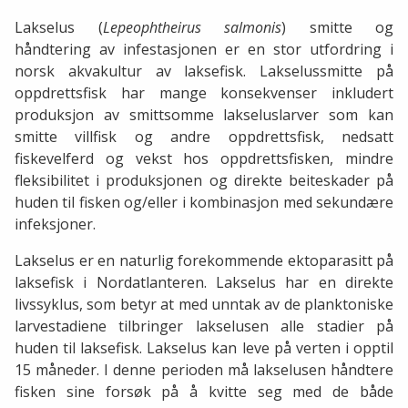
Lakselus (
Lepeophtheirus salmonis
) smitte og
håndtering av infestasjonen er en stor utfordring i
norsk akvakultur av laksefisk. Lakselussmitte på
oppdrettsfisk har mange konsekvenser inkludert
produksjon av smittsomme lakseluslarver som kan
smitte villfisk og andre oppdrettsfisk, nedsatt
fiskevelferd og vekst hos oppdrettsfisken, mindre
fleksibilitet i produksjonen og direkte beiteskader på
huden til fisken og/eller i kombinasjon med sekundære
infeksjoner.
Lakselus er en naturlig forekommende ektoparasitt på
laksefisk i Nordatlanteren. Lakselus har en direkte
livssyklus, som betyr at med unntak av de planktoniske
larvestadiene tilbringer lakselusen alle stadier på
huden til laksefisk. Lakselus kan leve på verten i opptil
15 måneder. I denne perioden må lakselusen håndtere
fisken sine forsøk på å kvitte seg med de både