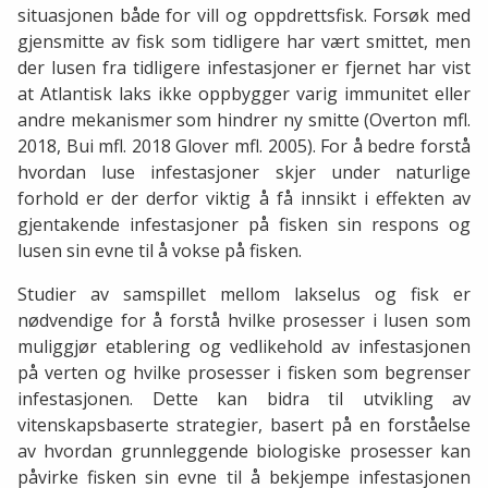
situasjonen både for vill og oppdrettsfisk. Forsøk med
gjensmitte av fisk som tidligere har vært smittet, men
der lusen fra tidligere infestasjoner er fjernet har vist
at Atlantisk laks ikke oppbygger varig immunitet eller
andre mekanismer som hindrer ny smitte (Overton mfl.
2018, Bui mfl. 2018 Glover mfl. 2005). For å bedre forstå
hvordan luse infestasjoner skjer under naturlige
forhold er der derfor viktig å få innsikt i effekten av
gjentakende infestasjoner på fisken sin respons og
lusen sin evne til å vokse på fisken.
Studier av samspillet mellom lakselus og fisk er
nødvendige for å forstå hvilke prosesser i lusen som
muliggjør etablering og vedlikehold av infestasjonen
på verten og hvilke prosesser i fisken som begrenser
infestasjonen. Dette kan bidra til utvikling av
vitenskapsbaserte strategier, basert på en forståelse
av hvordan grunnleggende biologiske prosesser kan
påvirke fisken sin evne til å bekjempe infestasjonen