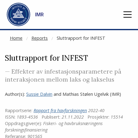
NOT CACHED
Go to main content
IMR
Home
Reports
Sluttrapport for INFEST
Sluttrapport for INFEST
— Effekter av infestasjonsparametere på
interaksjonen mellom laks og lakselus
Author(s):
Sussie Dalvin
and
Mathias Stølen Ugelvik
(IMR)
Rapportserie:
Rapport fra havforskningen
2022-40
ISSN:
1893-4536
Publisert:
21.11.2022
Prosjektnr:
15514
Oppdragsgiver(e):
Fiskeri- og havbruksnæringens
forskningsfinansiering
Referanse:
901565