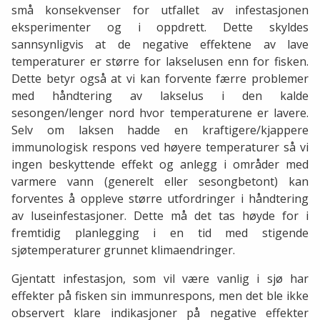
små konsekvenser for utfallet av infestasjonen
eksperimenter og i oppdrett. Dette skyldes
sannsynligvis at de negative effektene av lave
temperaturer er større for lakselusen enn for fisken.
Dette betyr også at vi kan forvente færre problemer
med håndtering av lakselus i den kalde
sesongen/lenger nord hvor temperaturene er lavere.
Selv om laksen hadde en kraftigere/kjappere
immunologisk respons ved høyere temperaturer så vi
ingen beskyttende effekt og anlegg i områder med
varmere vann (generelt eller sesongbetont) kan
forventes å oppleve større utfordringer i håndtering
av luseinfestasjoner. Dette må det tas høyde for i
fremtidig planlegging i en tid med stigende
sjøtemperaturer grunnet klimaendringer.
Gjentatt infestasjon, som vil være vanlig i sjø har
effekter på fisken sin immunrespons, men det ble ikke
observert klare indikasjoner på negative effekter