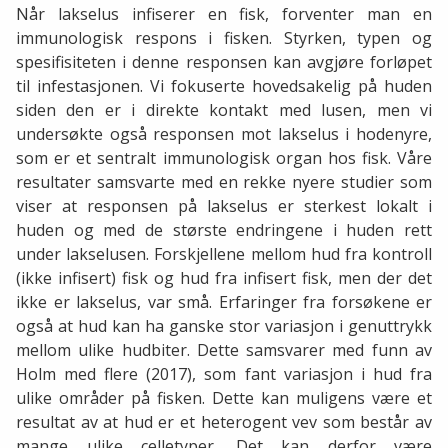
Når lakselus infiserer en fisk, forventer man en
immunologisk respons i fisken. Styrken, typen og
spesifisiteten i denne responsen kan avgjøre forløpet
til infestasjonen. Vi fokuserte hovedsakelig på huden
siden den er i direkte kontakt med lusen, men vi
undersøkte også responsen mot lakselus i hodenyre,
som er et sentralt immunologisk organ hos fisk. Våre
resultater samsvarte med en rekke nyere studier som
viser at responsen på lakselus er sterkest lokalt i
huden og med de største endringene i huden rett
under lakselusen. Forskjellene mellom hud fra kontroll
(ikke infisert) fisk og hud fra infisert fisk, men der det
ikke er lakselus, var små. Erfaringer fra forsøkene er
også at hud kan ha ganske stor variasjon i genuttrykk
mellom ulike hudbiter. Dette samsvarer med funn av
Holm med flere (2017), som fant variasjon i hud fra
ulike områder på fisken. Dette kan muligens være et
resultat av at hud er et heterogent vev som består av
mange ulike celletyper. Det kan derfor være