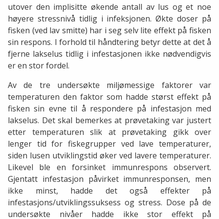
utover den implisitte økende antall av lus og et noe
høyere stressnivå tidlig i infeksjonen. Økte doser på
fisken (ved lav smitte) har i seg selv lite effekt på fisken
sin respons. I forhold til håndtering betyr dette at det å
fjerne lakselus tidlig i infestasjonen ikke nødvendigvis
er en stor fordel.
Av de tre undersøkte miljømessige faktorer var
temperaturen den faktor som hadde størst effekt på
fisken sin evne til å respondere på infestasjon med
lakselus. Det skal bemerkes at prøvetaking var justert
etter temperaturen slik at prøvetaking gikk over
lenger tid for fiskegrupper ved lave temperaturer,
siden lusen utviklingstid øker ved lavere temperaturer.
Likevel ble en forsinket immunrespons observert.
Gjentatt infestasjon påvirket immunresponsen, men
ikke minst, hadde det også effekter på
infestasjons/utviklingssuksess og stress. Dose på de
undersøkte nivåer hadde ikke stor effekt på