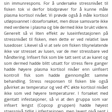
sin immunrespons. For å undersøke stressnivået til
fisken tok vi derfor blodprøver for å kunne måle
plasma kortisol nivået. Vi prøvde også å måle kortisol
utløpsvannet i doseforsøket, men disse samsvarte ikke
med verdiene i plasma og ble dermed ikke brukt videre.
Generelt så vi liten effekt av luseinfestasjonen på
stressnivået til fisken, men dette er ved relativt lave
lusedoser. Likevel så vi at selv om fisken tilsynelatende
ikke var stresset av lusen, var de mer stressbare ved
håndtering. Infisert fisk som ble tatt sent ut av karet og
som dermed hadde blitt utsatt for stress flere ganger
hadde høyere plasma kortisol nivåer enn uinfisert
kontroll fisk som hadde gjennomgått samme
behandling. Stress responsen til fisken ble også
påvirket av temperatur og ved 4°C økte kortisol nivået
ikke som ved høyere temperaturer. I forsøket med
gjentatt infestasjoner, så vi at den gruppa som var
infisert lengst (Copcop gruppen) hadde høyest
stressnivå tidlig i infestasjonen, men lavest nivå sent i