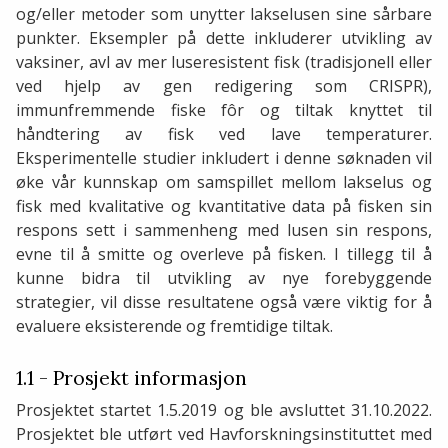
og/eller metoder som unytter lakselusen sine sårbare
punkter. Eksempler på dette inkluderer utvikling av
vaksiner, avl av mer luseresistent fisk (tradisjonell eller
ved hjelp av gen redigering som CRISPR),
immunfremmende fiske fôr og tiltak knyttet til
håndtering av fisk ved lave temperaturer.
Eksperimentelle studier inkludert i denne søknaden vil
øke vår kunnskap om samspillet mellom lakselus og
fisk med kvalitative og kvantitative data på fisken sin
respons sett i sammenheng med lusen sin respons,
evne til å smitte og overleve på fisken. I tillegg til å
kunne bidra til utvikling av nye forebyggende
strategier, vil disse resultatene også være viktig for å
evaluere eksisterende og fremtidige tiltak.
1.1 - Prosjekt informasjon
Prosjektet startet 1.5.2019 og ble avsluttet 31.10.2022.
Prosjektet ble utført ved Havforskningsinstituttet med