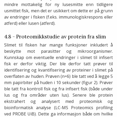
mindre mottakelig for ny lusesmitte enn tidligere
usmittet fisk, men det er usikkert om dette er på grunn
av endringer i fisken (f.eks. immunologiskrespons eller
atferd) eller lusen (atferd).
4.8 - Proteomikkstudie av protein fra slim
Slimet til fisken har mange funksjoner inkludert å
beskytte mot parasitter og mikroorganismer.
Kunnskap om eventuelle endringer i slimet til infisert
fisk er derfor viktig. Der ble derfor tatt prøver til
identifisering og kvantifisering av proteiner i slimet på
overflaten av huden. Prøven (n=6) ble tatt ved å legge 5
mm papirbiter på huden i 10 sekunder (figur 2). Prøver
ble tatt fra kontroll fisk og fra infisert fisk (både under
lus og fra områder uten lus). Senere ble protein
ekstrahert og analysert med proteomisk og
bioinformatisk analyse (LC-MS Proteomics profiling
ved PROBE UiB). Dette ga informasjon både om hvilke