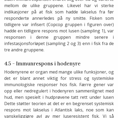
mellom de ulike gruppene. Likevel har vi sterke
indikasjoner på at fisk som hadde lakselus fra før
responderte annerledes på ny smitte. Fisken som
tidligere var infisert (Copcop gruppen i figuren over)
hadde en tidligere respons mot lusen (sampling 1), var
responsen i denne gruppen mindre senere i
infestasjonsforløpet (sampling 2 og 3) enn i fisk fra de
tre andre gruppene.
4.5 - Immunrespons i hodenyre
Hodenyrene er organ med mange ulike funksjoner, og
det er blant annet viktig for stress og systemiske
immunologiske responser hos fisk. Færre gener var
opp eller nedregulert i hodenyren sammenlignet med
hud, men spesielt i hudprøvene tatt rett under lusen
Dette støtter teorien at det er en begrenset systemisk
respons mot lakselus i Atlantisk laks, noe som kan
vanskeliggjøre avl av mer luseresistent fisk. Vi så