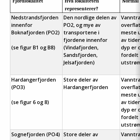
Fjordlokalitet
Hva lokaliteten
Normal 
representerer?
Nedstrandsfjorden
Den nordlige delen av
Vanntra
innenfor
PO2, og mye av
overfla
Boknafjorden (PO2)
transportene i
meste u
fjordene innenfor
av tide
(se figur B1 og B8)
(Vindafjorden,
dyp er 
Sandsfjorden,
fordelt
Jelsafjorden)
utstrøm
Hardangerfjorden
Store deler av
Vanntra
(PO3)
Hardangerfjorden
overfla
meste u
(se figur 6 og 8)
av tide
dyp er 
fordelt
utstrøm
Sognefjorden (PO4)
Store deler av
Vanntra