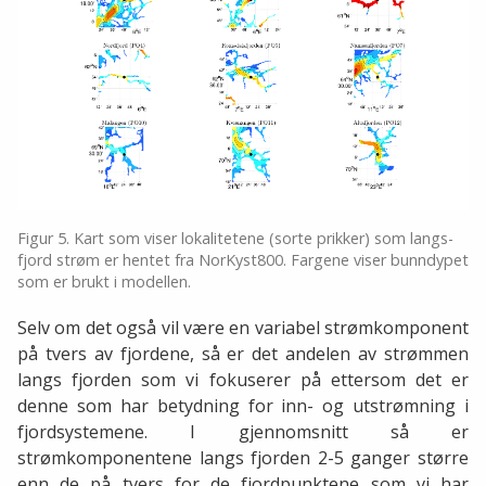
Figur 5. Kart som viser lokalitetene (sorte prikker) som langs-
fjord strøm er hentet fra NorKyst800. Fargene viser bunndypet
som er brukt i modellen.
Selv om det også vil være en variabel strømkomponent
på tvers av fjordene, så er det andelen av strømmen
langs fjorden som vi fokuserer på ettersom det er
denne som har betydning for inn- og utstrømning i
fjordsystemene. I gjennomsnitt så er
strømkomponentene langs fjorden 2-5 ganger større
enn de på tvers for de fjordpunktene som vi har