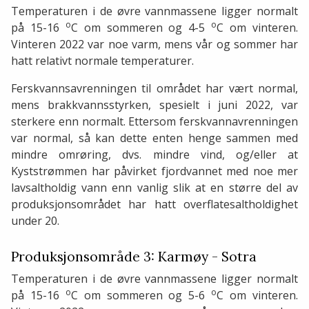
Temperaturen i de øvre vannmassene ligger normalt
o
o
på 15-16
C om sommeren og 4-5
C om vinteren.
Vinteren 2022 var noe varm, mens vår og sommer har
hatt relativt normale temperaturer.
Ferskvannsavrenningen til området har vært normal,
mens brakkvannsstyrken, spesielt i juni 2022, var
sterkere enn normalt. Ettersom ferskvannavrenningen
var normal, så kan dette enten henge sammen med
mindre omrøring, dvs. mindre vind, og/eller at
Kyststrømmen har påvirket fjordvannet med noe mer
lavsaltholdig vann enn vanlig slik at en større del av
produksjonsområdet har hatt overflatesaltholdighet
under 20.
Produksjonsområde 3: Karmøy - Sotra
Temperaturen i de øvre vannmassene ligger normalt
o
o
på 15-16
C om sommeren og 5-6
C om vinteren.