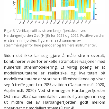
Figur 3. Vertikalprofil av strøm langs fjordaksen ved
Hardangerfjorden Øst (HfjE) for 2021 og 2022. Positive verdier
er strøm inn fjorden. Figuren er satt sammen av
strømmålinger for flere perioder og fra flere instrumenter.
Siden det ikke lar seg gjøre å måle strøm overalt,
kombinerer vi derfor enkelte strømobservasjoner med
numerisk strømmodellering. Et viktig poeng er at
modellresultatene er realistiske, og kvaliteten på
modellresultatene er stort sett tilfredsstillende og viser
seg å treffe godt i ca. 70% av tiden (Dalsøren m.fl. 2020,
Asplin m.fl. 2020). Ved strømriggen Hardangerfjorden
Øst i mai 2022 sammenfaller vannforflytningen inn og
ut midtre del av Hardangerfjorden godt mellom
observert og modellert strøm (Figur 4).