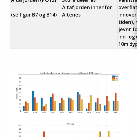
Altafjorden (PO12)
Store deler av
Vanntra
Altafjorden innenfor
overfla
(se figur B7 og B14)
Altenes
innover
tiden),
jevnt f
inn- og
10m dyp