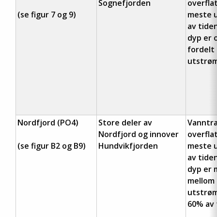
Sognefjorden
overfla
(se figur 7 og 9)
meste u
av tide
dyp er 
fordelt
utstrøm
Nordfjord (PO4)
Store deler av
Vanntra
Nordfjord og innover
overfla
(se figur B2 og B9)
Hundvikfjorden
meste u
av tide
dyp er m
mellom 
utstrøm
60% av 