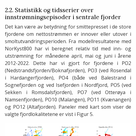
2.2. Statistikk og tidsserier over
innstrømningsepisoder i sentrale fjorder
Det kan være av betydning for smittepresset i de store
fjordene om nettostrømmen er innover eller utover i
smoltutvandringsperioden. Fra modellresultatene med
NorKyst800 har vi beregnet relativ tid med inn- og
utstrømning for månedene april, mai og juni i årene
2012-2022. Dette har vi gjort for fjordene i PO2
(Nedstrandsfjorden/Boknafjorden), PO3 (ved Rosendal
i Hardangerfjorden), PO4 (både ved Balestrand i
Sognefjorden og ved Isefjorden i Nordfjord, PO5 (ved
Sekken i Romsdalsfjorden), PO7 (ved Otterøya i
Namsenfjorden), PO10 (Malangen), PO11 (Kvænangen)
og PO12 (Altafjorden). Paneler med kart som viser de
valgte fjordlokalitetene er vist i Figur 5.