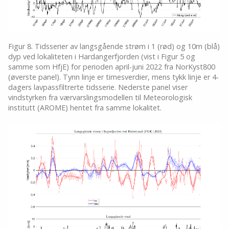
Figur 8. Tidsserier av langsgående strøm i 1 (rød) og 10m (blå)
dyp ved lokaliteten i Hardangerfjorden (vist i Figur 5 og
samme som HfjE) for perioden april-juni 2022 fra NorKyst800
(øverste panel). Tynn linje er timesverdier, mens tykk linje er 4-
dagers lavpassfiltrerte tidsserie. Nederste panel viser
vindstyrken fra værvarslingsmodellen til Meteorologisk
institutt (AROME) hentet fra samme lokalitet.