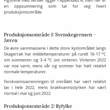
Figurene med verdier ligger i Appendiks A, men her er
en oppsummering som tar for seg hvert
produksjonsområde.
Produksjonsområde 1: Svenskegrensen -
Jæren
De øvre vannmassene i dette store kystområdet langs
o
Skagerrak har middeltemperaturer på rundt 16-17
C
o
om sommeren og 3-4
C om vinteren. Vinteren 2022
var noe varm, mens vår og sommer har hatt relativt
normale temperaturer.
Ferskvannsavrenningen til området har vært relativt
lav i hele 2022, mens brakkvannsstyrken har vært
normal i mai og juni 2022.
Produksjonsområde 2: Ryfylke