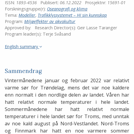
ISSN:
1893-4536
Publisert:
06.12.2022
Prosjektnr:
15691-01
Forskningsgruppe(r):
Oseanografi og klima
Tema:
Modeller
,
Trafikklyssystemet – HI sin kunnskap
Program:
Miljøeffekter av akvakultur
Approved by:
Research Director(s):
Geir Lasse Taranger
Program leader(s):
Terje Svåsand
English summary
Sammendrag
Vintermånedene januar og februar 2022 var relativt
varme sør for Trøndelag, mens det var noe kaldere
enn normalt i den nordlige delen av landet. Våren har
hatt relativt normale temperaturer i hele landet.
Sommermånedene har hatt relativt normale
temperaturer i hele landet sør for Troms, med unntak
av noe kald august på Nord-Vestlandet. Nord-Troms
og Finnmark har hatt en noe varmere sommer