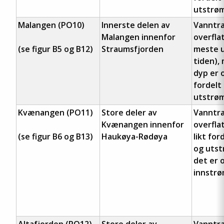
utstrøm
Malangen (PO10)
Innerste delen av
Vanntra
Malangen innenfor
overfla
(se figur B5 og B12)
Straumsfjorden
meste u
tiden),
dyp er 
fordelt
utstrøm
Kvænangen (PO11)
Store deler av
Vanntra
Kvænangen innenfor
overfla
(se figur B6 og B13)
Haukøya-Rødøya
likt for
og utst
det er 
innstrø