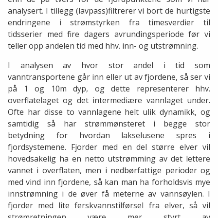
analysert. I tillegg (lavpass)filtrerer vi bort de hurtigste
endringene i strømstyrken fra timesverdier til
tidsserier med fire dagers avrundingsperiode før vi
teller opp andelen tid med hhv. inn- og utstrømning.
I analysen av hvor stor andel i tid som
vanntransportene går inn eller ut av fjordene, så ser vi
på 1 og 10m dyp, og dette representerer hhv.
overflatelaget og det intermediære vannlaget under.
Ofte har disse to vannlagene helt ulik dynamikk, og
samtidig så har strømmønsteret i begge stor
betydning for hvordan lakselusene spres i
fjordsystemene. Fjorder med en del større elver vil
hovedsakelig ha en netto utstrømming av det lettere
vannet i overflaten, men i nedbørfattige perioder og
med vind inn fjordene, så kan man ha forholdsvis mye
innstrømning i de øver få meterne av vannsøylen. I
fjorder med lite ferskvannstilførsel fra elver, så vil
strømretningen være mer styrt av