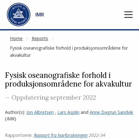
NOT CACHED
Go to main content
IMR
Home
Reports
Fysisk oseanografiske forhold i produksjonsområdene for
akvakultur
Fysisk oseanografiske forhold i
produksjonsområdene for akvakultur
— Oppdatering september 2022
Author(s):
Jon Albretsen
,
Lars Asplin
and
Anne Dagrun Sandvik
(IMR)
Rapportserie:
Rapport fra havforskningen
2022-34