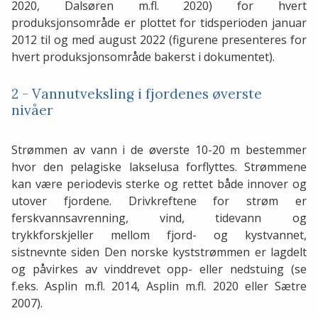
2020, Dalsøren m.fl. 2020) for hvert
produksjonsområde er plottet for tidsperioden januar
2012 til og med august 2022 (figurene presenteres for
hvert produksjonsområde bakerst i dokumentet).
2 - Vannutveksling i fjordenes øverste
nivåer
Strømmen av vann i de øverste 10-20 m bestemmer
hvor den pelagiske lakselusa forflyttes. Strømmene
kan være periodevis sterke og rettet både innover og
utover fjordene. Drivkreftene for strøm er
ferskvannsavrenning, vind, tidevann og
trykkforskjeller mellom fjord- og kystvannet,
sistnevnte siden Den norske kyststrømmen er lagdelt
og påvirkes av vinddrevet opp- eller nedstuing (se
f.eks. Asplin m.fl. 2014, Asplin m.fl. 2020 eller Sætre
2007).