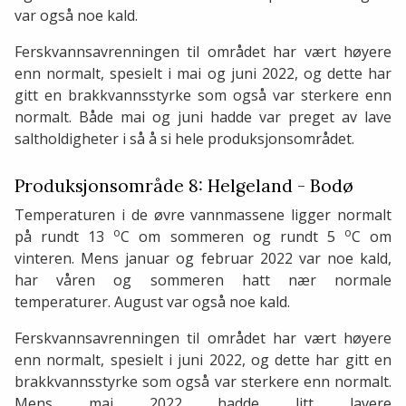
var også noe kald.
Ferskvannsavrenningen til området har vært høyere
enn normalt, spesielt i mai og juni 2022, og dette har
gitt en brakkvannsstyrke som også var sterkere enn
normalt. Både mai og juni hadde var preget av lave
saltholdigheter i så å si hele produksjonsområdet.
Produksjonsområde 8: Helgeland - Bodø
Temperaturen i de øvre vannmassene ligger normalt
o
o
på rundt 13
C om sommeren og rundt 5
C om
vinteren. Mens januar og februar 2022 var noe kald,
har våren og sommeren hatt nær normale
temperaturer. August var også noe kald.
Ferskvannsavrenningen til området har vært høyere
enn normalt, spesielt i juni 2022, og dette har gitt en
brakkvannsstyrke som også var sterkere enn normalt.
Mens mai 2022 hadde litt lavere