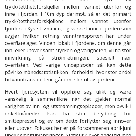
trykk/tetthetsforskjeller mellom vannet utenfor og
inne i fjorden. I 10m dyp derimot, så er det primært
trykk/tetthetsforskjellene mellom vannet utenfor
fjorden, i Kyststrømmen, og vannet inne i fjorden som
avgjør hvilken retning vanntransporten har under
overflatelaget. Vinden lokalt i fjordene, om denne går
inn- eller utover samt styrken og varigheten, vil ha stor
innvirkning på strømretningen, spesielt nær
overflaten. Ved varige vindepisoder så kan dette
påvirke månedsstatistikken i forhold til hvor stor andel
tid vanntransportene går inn eller ut av fjordene.
Hvert fjordsystem vil oppføre seg ulikt og være
vanskelig å sammenlikne når det gjelder normal
varighet av inn- og utstrømningsepisoder, men avvik i
enkeltmåneder kan ha stor betydning for
smittepresset og ev. om dette forflytter seg innover
eller utover. Fokuset her er på forsommeren april-juni
under smoltutvandringen. Statistikk over andel tid med