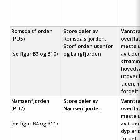
Romsdalsfjorden
Store deler av
Vanntra
(PO5)
Romsdalsfjorden,
overfla
Storfjorden utenfor
meste u
(se figur B3 og B10)
og Langfjorden
av tiden
strømm
hovedsa
utover 
tiden, 
fordelt 
Namsenfjorden
Store deler av
Vanntra
(PO7)
Namsenfjorden
overfla
meste u
(se figur B4 og B11)
av tide
dyp er 
fordelt