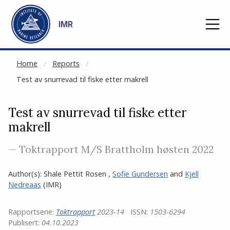
NOT CACHED
Go to main content
IMR
Home
Reports
Test av snurrevad til fiske etter makrell
Test av snurrevad til fiske etter
makrell
— Toktrapport M/S Brattholm høsten 2022
Author(s):
Shale Pettit Rosen
,
Sofie Gundersen
and
Kjell
Nedreaas
(IMR)
Rapportserie:
Toktrapport
2023-14
ISSN:
1503-6294
Publisert:
04.10.2023