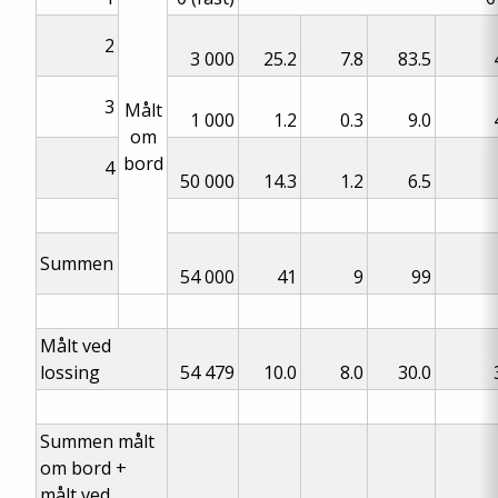
2
3 000
25.2
7.8
83.5
3
Målt
1 000
1.2
0.3
9.0
om
bord
4
50 000
14.3
1.2
6.5
Summen
54 000
41
9
99
Målt ved
lossing
54 479
10.0
8.0
30.0
Summen målt
om bord +
målt ved