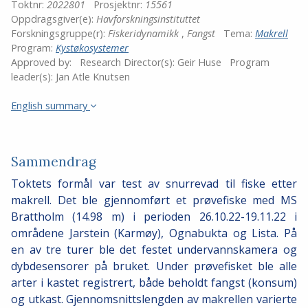
Toktnr:
2022801
Prosjektnr:
15561
Oppdragsgiver(e):
Havforskningsinstituttet
Forskningsgruppe(r):
Fiskeridynamikk
,
Fangst
Tema:
Makrell
Program:
Kystøkosystemer
Approved by:
Research Director(s):
Geir Huse
Program
leader(s):
Jan Atle Knutsen
English summary
Sammendrag
Toktets formål var test av snurrevad til fiske etter
makrell. Det ble gjennomført et prøvefiske med MS
Brattholm (14.98 m) i perioden 26.10.22-19.11.22 i
områdene Jarstein (Karmøy), Ognabukta og Lista. På
en av tre turer ble det festet undervannskamera og
dybdesensorer på bruket. Under prøvefisket ble alle
arter i kastet registrert, både beholdt fangst (konsum)
og utkast. Gjennomsnittslengden av makrellen varierte