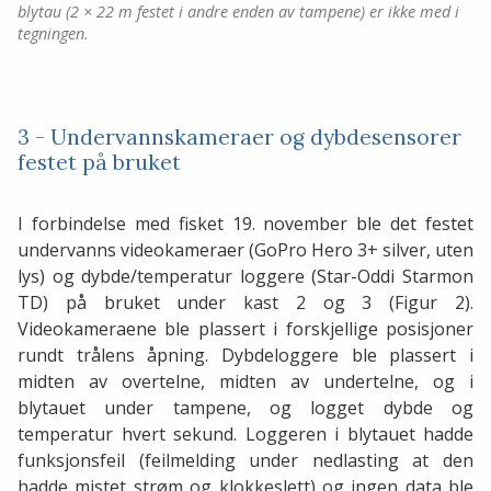
blytau (2 × 22 m festet i andre enden av tampene) er ikke med i
tegningen.
3 - Undervannskameraer og dybdesensorer
festet på bruket
I forbindelse med fisket 19. november ble det festet
undervanns videokameraer (GoPro Hero 3+ silver, uten
lys) og dybde/temperatur loggere (Star-Oddi Starmon
TD) på bruket under kast 2 og 3 (Figur 2).
Videokameraene ble plassert i forskjellige posisjoner
rundt trålens åpning. Dybdeloggere ble plassert i
midten av overtelne, midten av undertelne, og i
blytauet under tampene, og logget dybde og
temperatur hvert sekund. Loggeren i blytauet hadde
funksjonsfeil (feilmelding under nedlasting at den
hadde mistet strøm og klokkeslett) og ingen data ble