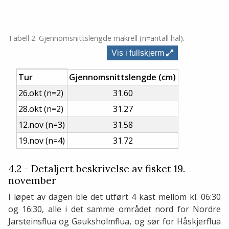
Tabell 2. Gjennomsnittslengde makrell (n=antall hal).
Vis i fullskjerm
Tur
Gjennomsnittslengde (cm)
26.okt (n=2)
31.60
28.okt (n=2)
31.27
12.nov (n=3)
31.58
19.nov (n=4)
31.72
4.2 - Detaljert beskrivelse av fisket 19.
november
I løpet av dagen ble det utført 4 kast mellom kl. 06:30
og 16:30, alle i det samme området nord for Nordre
Jarsteinsflua og Gauksholmflua, og sør for Håskjerflua