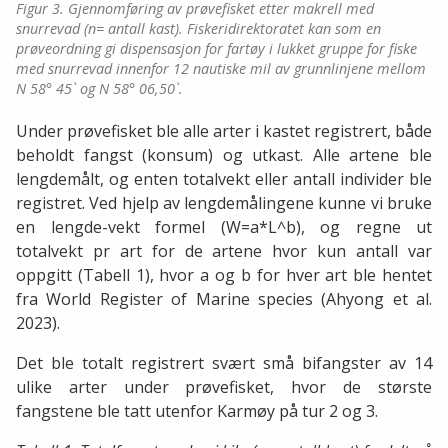
Figur 3. Gjennomføring av prøvefisket etter makrell med
snurrevad (n= antall kast). Fiskeridirektoratet kan som en
prøveordning gi dispensasjon for fartøy i lukket gruppe for fiske
med snurrevad innenfor 12 nautiske mil av grunnlinjene mellom
N 58° 45` og N 58° 06,50`.
Under prøvefisket ble alle arter i kastet registrert, både
beholdt fangst (konsum) og utkast. Alle artene ble
lengdemålt, og enten totalvekt eller antall individer ble
registret. Ved hjelp av lengdemålingene kunne vi bruke
en lengde-vekt formel (W=a*L^b), og regne ut
totalvekt pr art for de artene hvor kun antall var
oppgitt (Tabell 1), hvor a og b for hver art ble hentet
fra World Register of Marine species (Ahyong et al.
2023).
Det ble totalt registrert svært små bifangster av 14
ulike arter under prøvefisket, hvor de største
fangstene ble tatt utenfor Karmøy på tur 2 og 3.