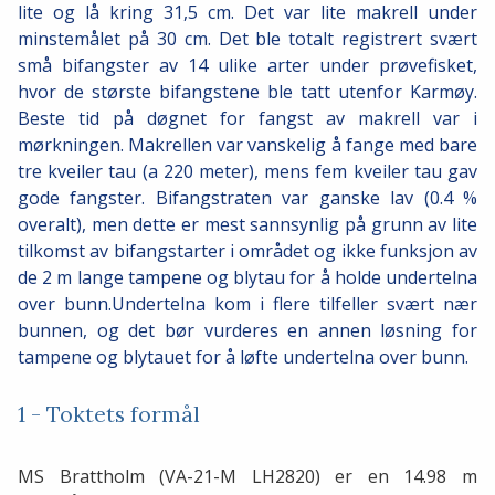
lite og lå kring 31,5 cm. Det var lite makrell under
minstemålet på 30 cm. Det ble totalt registrert svært
små bifangster av 14 ulike arter under prøvefisket,
hvor de største bifangstene ble tatt utenfor Karmøy.
Beste tid på døgnet for fangst av makrell var i
mørkningen. Makrellen var vanskelig å fange med bare
tre kveiler tau (a 220 meter), mens fem kveiler tau gav
gode fangster.
Bifangstraten var ganske lav (0.4 %
overalt), men dette er mest sannsynlig på grunn av lite
tilkomst av bifangstarter i området og ikke funksjon av
de 2 m lange tampene og blytau for å holde undertelna
over bunn.Undertelna kom i flere tilfeller svært nær
bunnen, og det bør vurderes en annen løsning for
tampene og blytauet for å løfte undertelna over bunn.
1 - Toktets formål
MS Brattholm (VA-21-M LH2820) er en 14.98 m