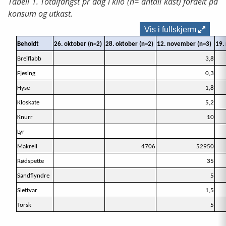
Tabell 1. Totalfangst pr dag i kilo (n= antall kast) fordelt på
konsum og utkast.
Vis i fullskjerm
Beholdt
26. oktober (n=2)
28. oktober (n=2)
12. november (n=3)
19.
Breiflabb
3,8
Fjesing
0,3
Hyse
1,8
Kloskate
5,2
Knurr
10
Lyr
Makrell
4706
52950
Rødspette
35
Sandflyndre
5
Slettvar
1,5
Torsk
5