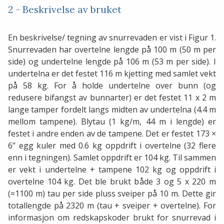
2 - Beskrivelse av bruket
En beskrivelse/ tegning av snurrevaden er vist i Figur 1.
Snurrevaden har overtelne lengde på 100 m (50 m per
side) og undertelne lengde på 106 m (53 m per side). I
undertelna er det festet 116 m kjetting med samlet vekt
på 58 kg. For å holde undertelne over bunn (og
redusere bifangst av bunnarter) er det festet 11 x 2 m
lange tamper fordelt langs midten av undertelna (4.4 m
mellom tampene). Blytau (1 kg/m, 44 m i lengde) er
festet i andre enden av de tampene. Det er festet 173 ×
6" egg kuler med 0.6 kg oppdrift i overtelne (32 flere
enn i tegningen). Samlet oppdrift er 104 kg. Til sammen
er vekt i undertelne + tampene 102 kg og oppdrift i
overtelne 104 kg. Det ble brukt både 3 og 5 x 220 m
(=1100 m) tau per side pluss sveiper på 10 m. Dette gir
totallengde på 2320 m (tau + sveiper + overtelne). For
informasjon om redskapskoder brukt for snurrevad i