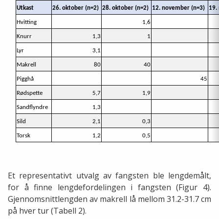
Utkast
26. oktober (n=2)
28. oktober (n=2)
12. november (n=3)
19.
Hvitting
1,6
Knurr
1,3
1
Lyr
3,1
Makrell
80
40
Pigghå
45
Rødspette
5,7
1,9
Sandflyndre
1,3
Sild
2,1
0,3
Torsk
1,2
0,5
Et representativt utvalg av fangsten ble lengdemålt,
for å finne lengdefordelingen i fangsten (Figur 4).
Gjennomsnittlengden av makrell lå mellom 31.2-31.7 cm
på hver tur (Tabell 2).