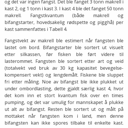
og det var ingen fangst. Det ble fanget 3 tonn makrell i
kast 2, og 1 tonn i kast 3. I kast 4 ble det fanget 50 tonn
makrell. Fangstkvantum (både makrell og
bifangstarter, hovedsakelig rødspette og pigghå) per
kast sammenfattes i Tabell 4.
Fangstvekt av makrell ble estimert når fangsten ble
lastet om bord. Bifangstarter ble sortert ut visuelt
etter silkassen, før fisken ble ført videre til
lasterommet. Fangsten ble sortert etter art og veid
(totalvekt ved bruk av 30 kg kapasitet bevegelse-
kompensert vekt) og lengdemålt. Fiskene ble sluppet
fri etter måling. Noe av bifangst ble ikke plukket ut
under ombordlasting, dette gjaldt særlig kast 4, hvor
det kom inn et stort kvantum fisk over en times
pumping, og det var umulig for mannskapet å plukke
ut alt av bifangst. Resten ble sortert ut og målt på
mottaket når fangsten kom i land, men denne
bifangsten kan ikke spores tilbake til enkelte kast.