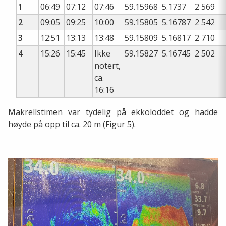
1
06:49
07:12
07:46
59.15968
5.1737
2 569
2
09:05
09:25
10:00
59.15805
5.16787
2 542
3
12:51
13:13
13:48
59.15809
5.16817
2 710
4
15:26
15:45
Ikke
59.15827
5.16745
2 502
notert,
ca.
16:16
Makrellstimen var tydelig på ekkoloddet og hadde
høyde på opp til ca. 20 m (Figur 5).