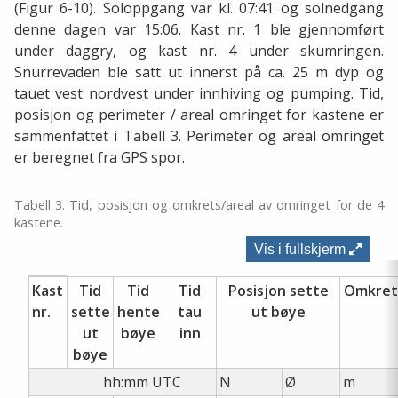
(Figur 6-10). Soloppgang var kl. 07:41 og solnedgang
denne dagen var 15:06. Kast nr. 1 ble gjennomført
under daggry, og kast nr. 4 under skumringen.
Snurrevaden ble satt ut innerst på ca. 25 m dyp og
tauet vest nordvest under innhiving og pumping. Tid,
posisjon og perimeter / areal omringet for kastene er
sammenfattet i Tabell 3. Perimeter og areal omringet
er beregnet fra GPS spor.
Tabell 3. Tid, posisjon og omkrets/areal av omringet for de 4
kastene.
Vis i fullskjerm
Kast
Tid
Tid
Tid
Posisjon sette
Omkret
nr.
sette
hente
tau
ut bøye
ut
bøye
inn
bøye
hh:mm UTC
N
Ø
m