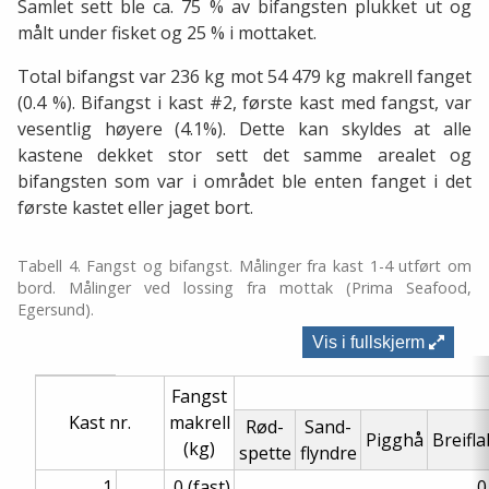
Samlet sett ble ca. 75 % av bifangsten plukket ut og
målt under fisket og 25 % i mottaket.
Total bifangst var 236 kg mot 54 479 kg makrell fanget
(0.4 %). Bifangst i kast #2, første kast med fangst, var
vesentlig høyere (4.1%). Dette kan skyldes at alle
kastene dekket stor sett det samme arealet og
bifangsten som var i området ble enten fanget i det
første kastet eller jaget bort.
Tabell 4. Fangst og bifangst. Målinger fra kast 1-4 utført om
bord. Målinger ved lossing fra mottak (Prima Seafood,
Egersund).
Vis i fullskjerm
Fangst
Kast nr.
makrell
Rød-
Sand-
Pigghå
Breifl
(kg)
spette
flyndre
1
0 (fast)
0