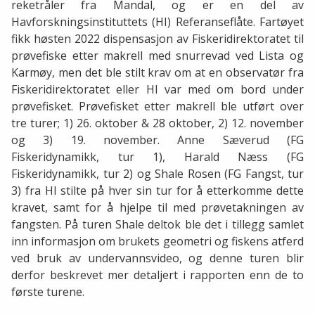
reketråler fra Mandal, og er en del av
Havforskningsinstituttets (HI) Referanseflåte. Fartøyet
fikk høsten 2022 dispensasjon av Fiskeridirektoratet til
prøvefiske etter makrell med snurrevad ved Lista og
Karmøy, men det ble stilt krav om at en observatør fra
Fiskeridirektoratet eller HI var med om bord under
prøvefisket. Prøvefisket etter makrell ble utført over
tre turer; 1) 26. oktober & 28 oktober, 2) 12. november
og 3) 19. november. Anne Sæverud (FG
Fiskeridynamikk, tur 1), Harald Næss (FG
Fiskeridynamikk, tur 2) og Shale Rosen (FG Fangst, tur
3) fra HI stilte på hver sin tur for å etterkomme dette
kravet, samt for å hjelpe til med prøvetakningen av
fangsten. På turen Shale deltok ble det i tillegg samlet
inn informasjon om brukets geometri og fiskens atferd
ved bruk av undervannsvideo, og denne turen blir
derfor beskrevet mer detaljert i rapporten enn de to
første turene.