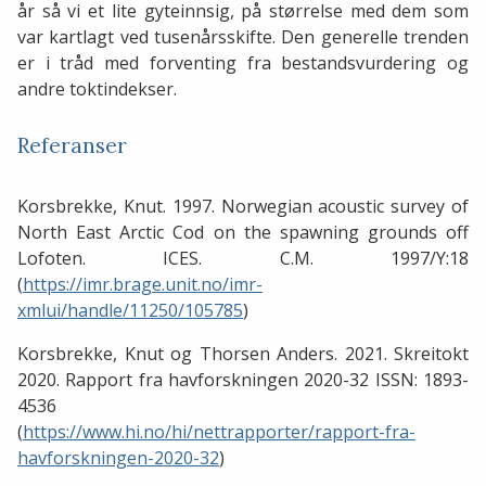
år så vi et lite gyteinnsig, på størrelse med dem som
var kartlagt ved tusenårsskifte. Den generelle trenden
er i tråd med forventing fra bestandsvurdering og
andre toktindekser.
Referanser
Korsbrekke, Knut. 1997. Norwegian acoustic survey of
North East Arctic Cod on the spawning grounds off
Lofoten. ICES. C.M. 1997/Y:18
(
https://imr.brage.unit.no/imr-
xmlui/handle/11250/105785
)
Korsbrekke, Knut og Thorsen Anders. 2021. Skreitokt
2020. Rapport fra havforskningen 2020-32 ISSN: 1893-
4536
(
https://www.hi.no/hi/nettrapporter/rapport-fra-
havforskningen-2020-32
)