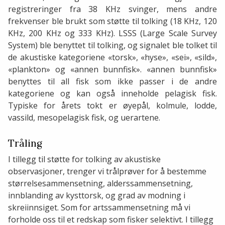
registreringer fra 38 KHz svinger, mens andre
frekvenser ble brukt som støtte til tolking (18 KHz, 120
KHz, 200 KHz og 333 KHz). LSSS (Large Scale Survey
System) ble benyttet til tolking, og signalet ble tolket til
de akustiske kategoriene «torsk», «hyse», «sei», «sild»,
«plankton» og «annen bunnfisk». «annen bunnfisk»
benyttes til all fisk som ikke passer i de andre
kategoriene og kan også inneholde pelagisk fisk.
Typiske for årets tokt er øyepål, kolmule, lodde,
vassild, mesopelagisk fisk, og uerartene.
Tråling
I tillegg til støtte for tolking av akustiske
observasjoner, trenger vi trålprøver for å bestemme
størrelsesammensetning, alderssammensetning,
innblanding av kysttorsk, og grad av modning i
skreiinnsiget. Som for artssammensetning må vi
forholde oss til et redskap som fisker selektivt. I tillegg