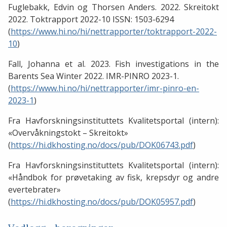
Fuglebakk, Edvin og Thorsen Anders. 2022. Skreitokt
2022. Toktrapport 2022-10 ISSN: 1503-6294
(
https://www.hi.no/hi/nettrapporter/toktrapport-2022-
10
)
Fall, Johanna et al. 2023. Fish investigations in the
Barents Sea Winter 2022. IMR-PINRO 2023-1.
(
https://www.hi.no/hi/nettrapporter/imr-pinro-en-
2023-1
)
Fra Havforskningsinstituttets Kvalitetsportal (intern):
«Overvåkningstokt – Skreitokt»
(
https://hi.dkhosting.no/docs/pub/DOK06743.pdf
)
Fra Havforskningsinstituttets Kvalitetsportal (intern):
«Håndbok for prøvetaking av fisk, krepsdyr og andre
evertebrater»
(
https://hi.dkhosting.no/docs/pub/DOK05957.pdf
)