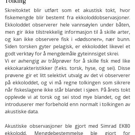
Tolking
Skreitoktet blir utført som et akustisk tokt, hvor
fiskemengde blir bestemt fra ekkoloddobservasjoner.
Ekkoloddet observerer hele vannsøylen under båten,
men gir ikke tilstrekkelig informasjon til å skille arter,
og kan ikke observere fisk i «dødsonen», nær bunn.
Siden torsken gyter pelagisk, er ekkoloddet likevel et
godt verktøy for å mengdemåle gyteinnsiget skrei.
Vi er avhengig av trålprøver for å skille fisk med like
ekkokarakteristikker (f.eks. torsk, hyse, og sei). Disse
prøvene gir et litt selektivt utvalg av det vi observerer
på ekkoloddet, og vi må regne tolkingen som sikrere
når fiskeslagene ikke står blandet i sjøen. På årets tokt
opplevde vi at torsk og sei stod mye blandet, og det
introduserer mer forbehold enn normalt i tolkingen av
akustiske data.
Akustiske observasjoner ble gjort med Simrad EK80
ekkolodd, Mengdebestemmelse ble gjort for