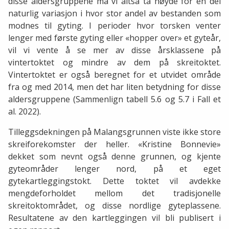
disse aldersgruppene må vi altså ta høyde for en del
naturlig variasjon i hvor stor andel av bestanden som
modnes til gyting. I perioder hvor torsken venter
lenger med første gyting eller «hopper over» et gyteår,
vil vi vente å se mer av disse årsklassene på
vintertoktet og mindre av dem på skreitoktet.
Vintertoktet er også beregnet for et utvidet område
fra og med 2014, men det har liten betydning for disse
aldersgruppene (Sammenlign tabell 5.6 og 5.7 i Fall et
al. 2022).
Tilleggsdekningen på Malangsgrunnen viste ikke store
skreiforekomster der heller. «Kristine Bonnevie»
dekket som nevnt også denne grunnen, og kjente
gyteområder lenger nord, på et eget
gytekartleggingstokt. Dette toktet vil avdekke
mengdeforholdet mellom det tradisjonelle
skreitoktområdet, og disse nordlige gyteplassene.
Resultatene av den kartleggingen vil bli publisert i