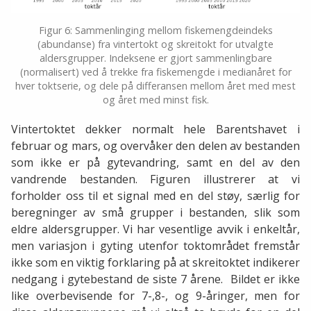
Figur 6: Sammenlinging mellom fiskemengdeindeks
(abundanse) fra vintertokt og skreitokt for utvalgte
aldersgrupper. Indeksene er gjort sammenlingbare
(normalisert) ved å trekke fra fiskemengde i medianåret for
hver toktserie, og dele på differansen mellom året med mest
og året med minst fisk.
Vintertoktet dekker normalt hele Barentshavet i
februar og mars, og overvåker den delen av bestanden
som ikke er på gytevandring, samt en del av den
vandrende bestanden. Figuren illustrerer at vi
forholder oss til et signal med en del støy, særlig for
beregninger av små grupper i bestanden, slik som
eldre aldersgrupper. Vi har vesentlige avvik i enkeltår,
men variasjon i gyting utenfor toktområdet fremstår
ikke som en viktig forklaring på at skreitoktet indikerer
nedgang i gytebestand de siste 7 årene. Bildet er ikke
like overbevisende for 7-,8-, og 9-åringer, men for