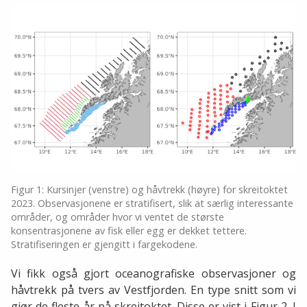
Figur 1: Kursinjer (venstre) og håvtrekk (høyre) for skreitoktet
2023. Observasjonene er stratifisert, slik at særlig interessante
områder, og områder hvor vi ventet de største
konsentrasjonene av fisk eller egg er dekket tettere.
Stratifiseringen er gjengitt i fargekodene.
Vi fikk også gjort oceanografiske observasjoner og
håvtrekk på tvers av Vestfjorden. En type snitt som vi
gjør de fleste år på skreitoktet. Disse er vist i Figur 2. I