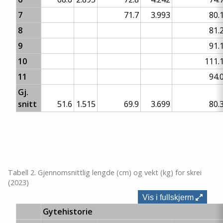
7
71.7
3.993
80.
8
81.
9
91.
10
111.
11
94.
Gj.
snitt
51.6
1.515
69.9
3.699
80.
Tabell 2. Gjennomsnittlig lengde (cm) og vekt (kg) for skrei
(2023)
Vis i fullskjerm
Gytehistorie