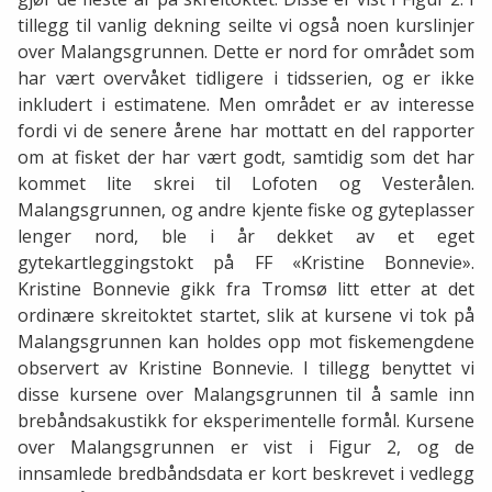
tillegg til vanlig dekning seilte vi også noen kurslinjer
over Malangsgrunnen. Dette er nord for området som
har vært overvåket tidligere i tidsserien, og er ikke
inkludert i estimatene. Men området er av interesse
fordi vi de senere årene har mottatt en del rapporter
om at fisket der har vært godt, samtidig som det har
kommet lite skrei til Lofoten og Vesterålen.
Malangsgrunnen, og andre kjente fiske og gyteplasser
lenger nord, ble i år dekket av et eget
gytekartleggingstokt på FF «Kristine Bonnevie».
Kristine Bonnevie gikk fra Tromsø litt etter at det
ordinære skreitoktet startet, slik at kursene vi tok på
Malangsgrunnen kan holdes opp mot fiskemengdene
observert av Kristine Bonnevie. I tillegg benyttet vi
disse kursene over Malangsgrunnen til å samle inn
brebåndsakustikk for eksperimentelle formål. Kursene
over Malangsgrunnen er vist i Figur 2, og de
innsamlede bredbåndsdata er kort beskrevet i vedlegg