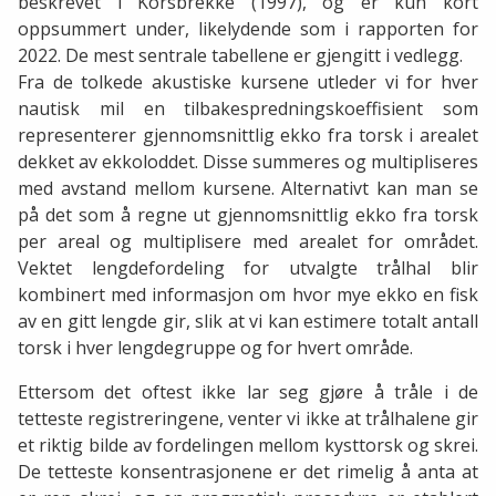
beskrevet i Korsbrekke (1997), og er kun kort
oppsummert under, likelydende som i rapporten for
2022. De mest sentrale tabellene er gjengitt i vedlegg.
Fra de tolkede akustiske kursene utleder vi for hver
nautisk mil en tilbakespredningskoeffisient som
representerer gjennomsnittlig ekko fra torsk i arealet
dekket av ekkoloddet. Disse summeres og multipliseres
med avstand mellom kursene. Alternativt kan man se
på det som å regne ut gjennomsnittlig ekko fra torsk
per areal og multiplisere med arealet for området.
Vektet lengdefordeling for utvalgte trålhal blir
kombinert med informasjon om hvor mye ekko en fisk
av en gitt lengde gir, slik at vi kan estimere totalt antall
torsk i hver lengdegruppe og for hvert område.
Ettersom det oftest ikke lar seg gjøre å tråle i de
tetteste registreringene, venter vi ikke at trålhalene gir
et riktig bilde av fordelingen mellom kysttorsk og skrei.
De tetteste konsentrasjonene er det rimelig å anta at