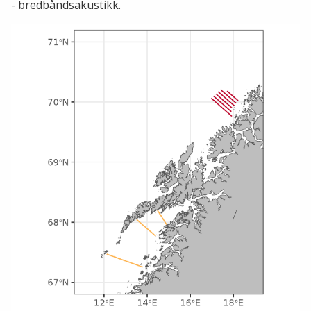
- bredbåndsakustikk.