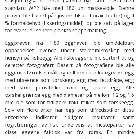
stasjon også et trekk (samme dyp som T-80) med
standard WP2 håv med 180 µm maskevidde. Denne
prøven ble fiksert på sjøvann tilsatt borax (buffer) og 4
% formaldehyd (fikseringsmiddel), og ble satt på lager
for eventuell senere planktonopparbeiding.
Eggprøven fra T-80 egghåven ble umiddelbart
opparbeidet levende under stereomikroskop med
hensyn på fiskeegg. Alle fiskeeggene ble sortert ut og
deretter fotografert. Basert på fotografiene ble alle
eggene størrelsesmålt og delt inn i fire kategorier, egg
med utseende som torskegg, egg med fettdråpe, egg
med stort perivitellint rom, og andre egg. Alle
torskelignende egg med diameter på mellom 1.2 og 1.6
mm ble som for tidligere tokt tolket som torskeegg.
Selv om flere arter har egg som tilfredsstiller disse
kriteriene indikerer tidligere resultater samt
registreringer av fisk underveis at mesteparten av
disse eggene faktisk var fra torsk. En mindre