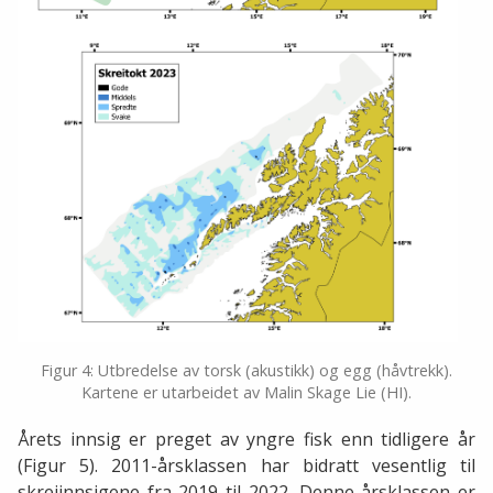
Figur 4: Utbredelse av torsk (akustikk) og egg (håvtrekk).
Kartene er utarbeidet av Malin Skage Lie (HI).
Årets innsig er preget av yngre fisk enn tidligere år
(Figur 5). 2011-årsklassen har bidratt vesentlig til
skreiinnsigene fra 2019 til 2022. Denne årsklassen er