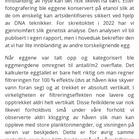
innblanding av hyse kan det nok likevel ha vært. Etter
fotografering ble eggene konservert på etanol slik at
de om ønskelig kan artsidentifiseres sikkert ved hjelp
av DNA teknikker. For skreitoktet i 2022 har vi
gjennomført slik genetisk analyse. Den analysen vil bli
publisert i egen rapport, men i hovedsak bekrefter den
at vi har lite innblanding av andre torskelignende egg.
Når eggene var talt opp og kategorisert ble
eggmengdene omregnet til antall/m2 overflate. Det
kalkulerte eggtallet er bare helt riktig om man regner
filtreringen for 100 % effektiv (dvs at håven ikke skyver
vann foran seg) og at trekket er absolutt vertikalt. I
virkeligheten er filtreringseffekten noe lavere og
opptrekket aldri helt vertikalt. Disse feilkildene var nok
likevel forholdsvis små under våre forhold; vi
observerte aldri klogging av håven slik man kan
oppleve med store planktonmengder, og visningen på
wiren var beskjeden. Dette er for øvrig samme