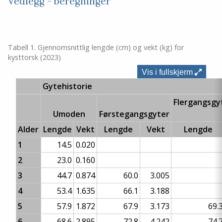
Vedlegg - beregninger
Tabell 1. Gjennomsnittlig lengde (cm) og vekt (kg) for
kysttorsk (2023)
Vis i fullskjerm
Gytehistorie
Flergangsg
Umoden
Førstegangsgyter
Alder
Lengde
Vekt
Lengde
Vekt
Lengde
1
14.5
0.020
2
23.0
0.160
3
44.7
0.874
60.0
3.005
4
53.4
1.635
66.1
3.188
5
57.9
1.872
67.9
3.173
69.
6
68.6
2.895
72.8
4.242
74.