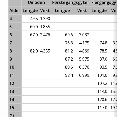
Umoden
Førstegangsgyter
Flergangsgy
Alder
Lengde
Vekt
Lengde
Vekt
Lengde
Ve
4
49.5
1.390
5
60.0
1.855
6
67.0
2.476
69.6
3.032
7
76.8
4.175
74.8
3.
8
82.0
4.355
81.2
4.869
78.5
4.
9
87.2
5.975
87.0
6.
10
89.6
6.376
93.5
7.
11
92.4
6.999
101.0
9.
12
107.2
11.
13
114.0
15.
14
120.6
17.
15
117.0
19.
Gj.