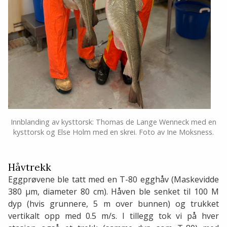
Innblanding av kysttorsk: Thomas de Lange Wenneck med en
kysttorsk og Else Holm med en skrei. Foto av Ine Moksness.
Håvtrekk
Eggprøvene ble tatt med en T-80 egghåv (Maskevidde
380 μm, diameter 80 cm). Håven ble senket til 100 M
dyp (hvis grunnere, 5 m over bunnen) og trukket
vertikalt opp med 0.5 m/s. I tillegg tok vi på hver