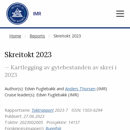
NOT CACHED
Go to main content
IMR
Home
Reports
Skreitokt 2023
Skreitokt 2023
— Kartlegging av gytebestanden av skrei i
2023
Author(s):
Edvin Fuglebakk
and
Anders Thorsen
(IMR)
Cruise leader(s):
Edvin Fuglebakk
(IMR)
Rapportserie:
Toktrapport
2023-7
ISSN:
1503-6294
Publisert:
27.06.2023
Toktnr:
2023002005
Prosjektnr:
14157
Forskningsgruppe(r):
Bunnfisk