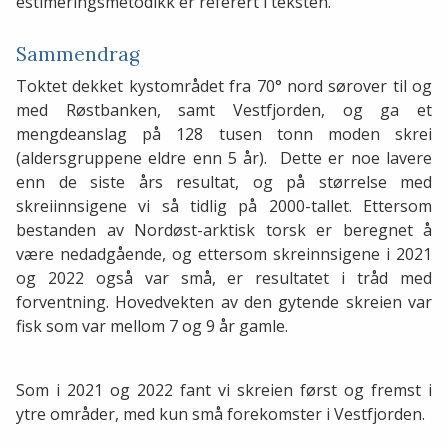
estimeringsmetodikk er referert i teksten.
Sammendrag
Toktet dekket kystområdet fra 70° nord sørover til og
med Røstbanken, samt Vestfjorden, og ga et
mengdeanslag på 128 tusen tonn moden skrei
(aldersgruppene eldre enn 5 år). Dette er noe lavere
enn de siste års resultat, og på størrelse med
skreiinnsigene vi så tidlig på 2000-tallet. Ettersom
bestanden av Nordøst-arktisk torsk er beregnet å
være nedadgående, og ettersom skreinnsigene i 2021
og 2022 også var små, er resultatet i tråd med
forventning. Hovedvekten av den gytende skreien var
fisk som var mellom 7 og 9 år gamle.
Som i 2021 og 2022 fant vi skreien først og fremst i
ytre områder, med kun små forekomster i Vestfjorden.