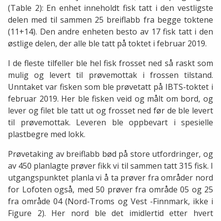
(Table 2): En enhet inneholdt fisk tatt i den vestligste
delen med til sammen 25 breiflabb fra begge toktene
(11+14). Den andre enheten besto av 17 fisk tatt i den
østlige delen, der alle ble tatt på toktet i februar 2019.
I de fleste tilfeller ble hel fisk frosset ned så raskt som
mulig og levert til prøvemottak i frossen tilstand.
Unntaket var fisken som ble prøvetatt på IBTS-toktet i
februar 2019. Her ble fisken veid og målt om bord, og
lever og filet ble tatt ut og frosset ned før de ble levert
til prøvemottak. Leveren ble oppbevart i spesielle
plastbegre med lokk.
Prøvetaking av breiflabb bød på store utfordringer, og
av 450 planlagte prøver fikk vi til sammen tatt 315 fisk. I
utgangspunktet planla vi å ta prøver fra områder nord
for Lofoten også, med 50 prøver fra område 05 og 25
fra område 04 (Nord-Troms og Vest -Finnmark, ikke i
Figure 2). Her nord ble det imidlertid etter hvert