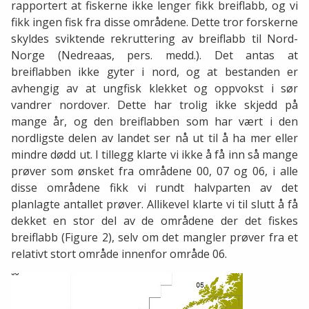
rapportert at fiskerne ikke lenger fikk breiflabb, og vi
fikk ingen fisk fra disse områdene. Dette tror forskerne
skyldes sviktende rekruttering av breiflabb til Nord-
Norge (Nedreaas, pers. medd.). Det antas at
breiflabben ikke gyter i nord, og at bestanden er
avhengig av at ungfisk klekket og oppvokst i sør
vandrer nordover. Dette har trolig ikke skjedd på
mange år, og den breiflabben som har vært i den
nordligste delen av landet ser nå ut til å ha mer eller
mindre dødd ut. I tillegg klarte vi ikke å få inn så mange
prøver som ønsket fra områdene 00, 07 og 06, i alle
disse områdene fikk vi rundt halvparten av det
planlagte antallet prøver. Allikevel klarte vi til slutt å få
dekket en stor del av de områdene der det fiskes
breiflabb (Figure 2), selv om det mangler prøver fra et
relativt stort område innenfor område 06.