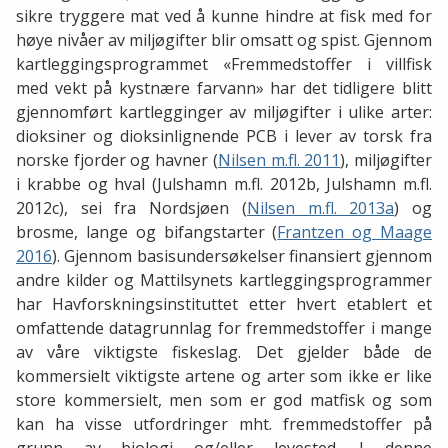
sikre tryggere mat ved å kunne hindre at fisk med for
høye nivåer av miljøgifter blir omsatt og spist. Gjennom
kartleggingsprogrammet «Fremmedstoffer i villfisk
med vekt på kystnære farvann» har det tidligere blitt
gjennomført kartlegginger av miljøgifter i ulike arter:
dioksiner og dioksinlignende PCB i lever av torsk fra
norske fjorder og havner (
Nilsen m.fl. 2011
), miljøgifter
i krabbe og hval (Julshamn m.fl. 2012b, Julshamn m.fl.
2012c), sei fra Nordsjøen (
Nilsen m.fl. 2013a
) og
brosme, lange og bifangstarter (
Frantzen og Maage
2016
). Gjennom basisundersøkelser finansiert gjennom
andre kilder og Mattilsynets kartleggingsprogrammer
har Havforskningsinstituttet etter hvert etablert et
omfattende datagrunnlag for fremmedstoffer i mange
av våre viktigste fiskeslag. Det gjelder både de
kommersielt viktigste artene og arter som ikke er like
store kommersielt, men som er god matfisk og som
kan ha visse utfordringer mht. fremmedstoffer på