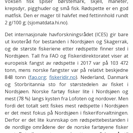
Voksen fisk spiser børstemark, skjell, maneter,
krepsdyr, pigghuder og små fisk. Rødspette er en god
matfisk. Den er mager til halvfet med fettinnhold rundt
2 g/100 g; (sjomatdata.hi.no).
Det internasjonale havforskningsrådet (ICES) gir bare
ut kvoteråd for bestanden i Nordsjøen og Skagerrak,
og de største fiskeriene etter rødspette finner sted i
Nordsjøen. Tall fra FAO og Fiskeridirektoratet viser at
europeisk fangst av rødspette i 2017 var på 103 472
tonn, mens norske fangster var på relativt beskjedne
848 tonn (
fao.org
;
fiskeridir.no
). Nederland, Danmark
og Storbritannia sto for størstedelen av fisket i
Nordsjøen. Norske fartøy fisker lite i Nordsjøen og
mest (78 %) langs kysten fra Lofoten og nordover. Men
fordi det totalt sett fiskes mest rødspette i Nordsjøen
er det mest fokus på Nordsjøen i fiskeriforvaltningen.
Derfor er det lite kunnskap om rødspettebestanden i
de nordlige områdene der de norske fartøyene fisker