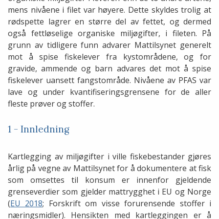
mens nivåene i filet var høyere. Dette skyldes trolig at
rødspette lagrer en større del av fettet, og dermed
også fettløselige organiske miljøgifter, i fileten. På
grunn av tidligere funn advarer Mattilsynet generelt
mot å spise fiskelever fra kystområdene, og for
gravide, ammende og barn advares det mot å spise
fiskelever uansett fangstområde. Nivåene av PFAS var
lave og under kvantifiseringsgrensene for de aller
fleste prøver og stoffer.
1 - Innledning
Kartlegging av miljøgifter i ville fiskebestander gjøres
årlig på vegne av Mattilsynet for å dokumentere at fisk
som omsettes til konsum er innenfor gjeldende
grenseverdier som gjelder mattrygghet i EU og Norge
(
EU 2018
; Forskrift om visse forurensende stoffer i
næringsmidler). Hensikten med kartleggingen er å