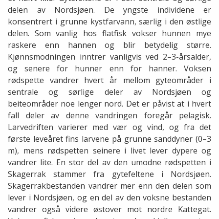
delen av Nordsjøen. De yngste individene er
konsentrert i grunne kystfarvann, særlig i den østlige
delen. Som vanlig hos flatfisk vokser hunnen mye
raskere enn hannen og blir betydelig større.
Kjønnsmodningen inntrer vanligvis ved 2–3-årsalder,
og senere for hunner enn for hanner. Voksen
rødspette vandrer hvert år mellom gyteområder i
sentrale og sørlige deler av Nordsjøen og
beiteområder noe lenger nord. Det er påvist at i hvert
fall deler av denne vandringen foregår pelagisk.
Larvedriften varierer med vær og vind, og fra det
første leveåret fins larvene på grunne sanddyner (0–3
m), mens rødspetten seinere i livet lever dypere og
vandrer lite. En stor del av den umodne rødspetten i
Skagerrak stammer fra gytefeltene i Nordsjøen.
Skagerrakbestanden vandrer mer enn den delen som
lever i Nordsjøen, og en del av den voksne bestanden
vandrer også videre østover mot nordre Kattegat.