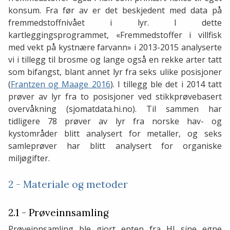
konsum. Fra før av er det beskjedent med data på
fremmedstoffnivået i lyr. I dette
kartleggingsprogrammet, «Fremmedstoffer i villfisk
med vekt på kystnære farvann» i 2013-2015 analyserte
vi i tillegg til brosme og lange også en rekke arter tatt
som bifangst, blant annet lyr fra seks ulike posisjoner
(
Frantzen og Maage 2016
). I tillegg ble det i 2014 tatt
prøver av lyr fra to posisjoner ved stikkprøvebasert
overvåkning (sjomatdata.hi.no). Til sammen har
tidligere 78 prøver av lyr fra norske hav- og
kystområder blitt analysert for metaller, og seks
samleprøver har blitt analysert for organiske
miljøgifter.
2 - Materiale og metoder
2.1 - Prøveinnsamling
Prøveinnsamling ble gjort enten fra HI sine egne