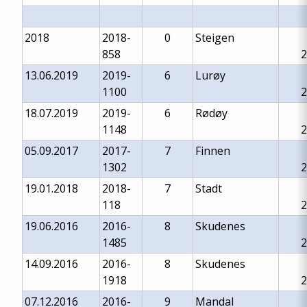
2018
2018-
0
Steigen
858
2
13.06.2019
2019-
6
Lurøy
1100
2
18.07.2019
2019-
6
Rødøy
1148
2
05.09.2017
2017-
7
Finnen
1302
2
19.01.2018
2018-
7
Stadt
118
2
19.06.2016
2016-
8
Skudenes
1485
2
14.09.2016
2016-
8
Skudenes
1918
2
07.12.2016
2016-
9
Mandal