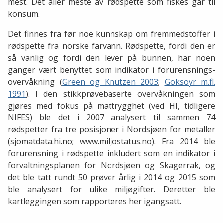
mest. Det aller meste av rødspette som fiskes går til
konsum.
Det finnes fra før noe kunnskap om fremmedstoffer i
rødspette fra norske farvann. Rødspette, fordi den er
så vanlig og fordi den lever på bunnen, har noen
ganger vært benyttet som indikator i forurensnings-
overvåkning (
Green og Knutzen 2003
;
Goksoyr m.fl.
1991
). I den stikkprøvebaserte overvåkningen som
gjøres med fokus på mattrygghet (ved HI, tidligere
NIFES) ble det i 2007 analysert til sammen 74
rødspetter fra tre posisjoner i Nordsjøen for metaller
(sjomatdata.hi.no; www.miljostatus.no). Fra 2014 ble
forurensning i rødspette inkludert som en indikator i
forvaltningsplanen for Nordsjøen og Skagerrak, og
det ble tatt rundt 50 prøver årlig i 2014 og 2015 som
ble analysert for ulike miljøgifter. Deretter ble
kartleggingen som rapporteres her igangsatt.