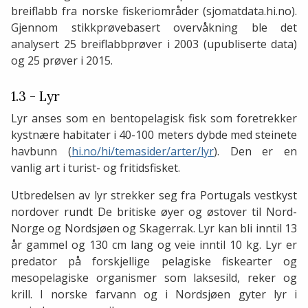
breiflabb fra norske fiskeriområder (sjomatdata.hi.no).
Gjennom stikkprøvebasert overvåkning ble det
analysert 25 breiflabbprøver i 2003 (upubliserte data)
og 25 prøver i 2015.
1.3 - Lyr
Lyr anses som en bentopelagisk fisk som foretrekker
kystnære habitater i 40-100 meters dybde med steinete
havbunn (
hi.no/hi/temasider/arter/lyr
). Den er en
vanlig art i turist- og fritidsfisket.
Utbredelsen av lyr strekker seg fra Portugals vestkyst
nordover rundt De britiske øyer og østover til Nord-
Norge og Nordsjøen og Skagerrak. Lyr kan bli inntil 13
år gammel og 130 cm lang og veie inntil 10 kg. Lyr er
predator på forskjellige pelagiske fiskearter og
mesopelagiske organismer som laksesild, reker og
krill. I norske farvann og i Nordsjøen gyter lyr i