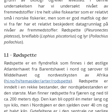
grunn av biologi og/eller levested. I denne
undersøkelsen har vi undersøkt nivået av
fremmedstoffer i tre helt ulike fiskearter som er relativt
små i norske fiskerier, men som er god matfisk og der
vi fra før har et relativt beskjedent datagrunnlag på
nivåer av fremmedstoffer: Rødspette (
Pleuronectes
platessa
), breiflabb (
Lophius piscatorius
) og lyr (
Pollachius
pollachius
).
1.1 - Rødspette
Rødspette er en flyndrefisk som finnes i det østlige
Atlanterhavet fra Barentshavet i nord og sørover til
Middelhavet og nordvestkysten av Afrika
(
hi.no/hi/temasider/arter/rodspette
). Rødspette er
inndelt i en rekke bestander, der nordsjøbestanden er
den største. Man finner rødspette fra fjæren og ned til
ca. 200 meters dyp. Den kan bli opptil én meter lang og
syv kilo, men i Nordsjøen er den sjelden over 40 cm og
et halvt kilo. Gytefeltene er i den sentrale og sørlige