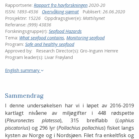
Rapportserie:
Rapport fra havforskningen
2020-20
ISSN:
1893-4536
Overvåking sjømat
Publisert:
26.06.2020
Prosjektnr:
15226
Oppdragsgiver(e):
Mattilsynet
Referanse:
(999) 43836
Forskningsgruppe(r):
Seafood Hazards
Tema:
What seafood contains
,
Monitoring seafood
Program:
Safe and healthy seafood
Approved by:
Research Director(s):
Gro-Ingunn Hemre
Program leader(s):
Livar Frøyland
English summary
Sammendrag
I denne undersøkelsen har vi i løpet av 2016-2019
kartlagt nivåene av miljøgifter i 448 rødspette
(
Pleuronectes platessa
), 315 breiflabb (
Lophius
piscatorius
) og 296 lyr (
Pollachius pollachius
) fisket langs
kysten av Norge og i Nordsjøen. Filet fra enkeltfisk og