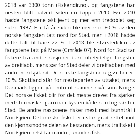
2018 var 3300 tonn (Fiskeridir.no), og fangstene har
nesten blitt halvert siden en topp i 2010. Før 2010
hadde fangstene økt jevnt og mer enn tredoblet seg
siden 1997. For få år siden ble mer enn 80 % av den
norske fangsten tatt nord for Stad, men i 2018 hadde
dette falt til bare 22 %. I 2018 ble størstedelen av
fangstene tatt på Møre (Område 07). Nord for Stad tar
fiskere fra andre nasjoner bare ubetydelige fangster
av breiflabb, mens sør for Stad deler vi breiflabben med
andre nordsjøland. De norske fangstene utgjør her 5–
10 %. Skottland står for mesteparten av uttaket, mens
Danmark ligger på omtrent samme nivå som Norge.
Det norske fisket blir for det meste drevet fra sjarker
med stormasket garn nær kysten både nord og sør for
Stad. De andre nasjonene fisker mest med bunntrål i
Nordsjøen. Det norske fisket er i stor grad rettet mot
den kjønnsmodne delen av bestanden, mens trålfisket i
Nordsjøen helst tar mindre, umoden fisk.