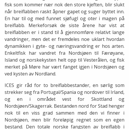
fisk som kommer nær nok den store kjeften, blir slukt
når breiflabben raskt åpner gapet og suger byttet inn.
En har til og med funnet sjøfugl og oter i magen på
breiflabb. Merkeforsøk de siste årene har vist at
breiflabben er i stand til å gjennomføre relativt lange
vandringer, men det er fremdeles noe uklart hvordan
dynamikken i gyte- og næringsvandring er hos arten.
Enkeltfisk har vandret fra Nordsjøen til Færøyane,
Island og norskekysten helt opp til Vesterålen, og fisk
merket på Møre har vært fanget igjen i Nordsjøen og
ved kysten av Nordland.
ICES gir råd for to breiflabbestander, en sørlig som
strekker seg fra Portugal/Spania og nordover til Irland,
og en i området vest for Skottland og
Nordsjøen/Skagerrak. Bestanden nord for Stad henger
nok til en viss grad sammen med den vi finner i
Nordsjøen, men blir foreløpig regnet som en egen
bestand. Den totale norske fangsten av breiflabb i