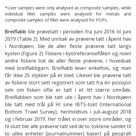
*Liver samples were only analysed as composite samples, while
individual fillet samples were analysed for metals and
composite samples of fillet were analysed for POPs.
Breiflabb
ble prøvetatt i perioden fra juni 2016 til juni
2019 (Table 2). Med unntak av prøvene tatt i åpent hav
i Nordsjøen, ble de aller fleste prøvene tatt langs
kysten (Figure 2). Fiskere i kystreferanseflåten og noen
andre fiskere tok de aller fleste prøvene, i hovedsak
med breiflabbgarn. Breiflabb lever enkeltvis, og man
får ikke 25 stykker på et sted. Likevel ble prøvene tatt
av fiskere stort sett registrert som tatt fra én posisjon
selv om fisken ofte er tatt i et litt større område.
Breiflabben som ble tatt ute i åpent hav i Nordsjøen
ble tatt med trål på HI sine IBTS-tokt (International
Bottom Trawl Survey), henholdsvis i juli-august 2018
og i februar 2019. Her trålet vi over store områder, og
til slutt ble alle prøvene tatt ved de to toktene samlet til
to ulike enheter (journalnummer) basert på geografi