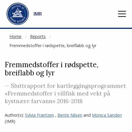
NOT CACHED
Go to main content
IMR
Home
Reports
Fremmedstoffer i rødspette, breiflabb og lyr
Fremmedstoffer i rødspette,
breiflabb og lyr
— Sluttrapport for kartleggingsprogrammet
«Fremmedstoffer i villfisk med vekt på
kystnære farvann» 2016-2018
Author(s):
Sylvia Frantzen
,
Bente Nilsen
and
Monica Sanden
(IMR)