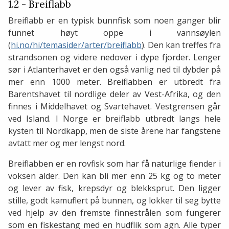
1.2 - Breiflabb
Breiflabb er en typisk bunnfisk som noen ganger blir
funnet høyt oppe i vannsøylen
(
hi.no/hi/temasider/arter/breiflabb
). Den kan treffes fra
strandsonen og videre nedover i dype fjorder. Lenger
sør i Atlanterhavet er den også vanlig ned til dybder på
mer enn 1000 meter. Breiflabben er utbredt fra
Barentshavet til nordlige deler av Vest-Afrika, og den
finnes i Middelhavet og Svartehavet. Vestgrensen går
ved Island. I Norge er breiflabb utbredt langs hele
kysten til Nordkapp, men de siste årene har fangstene
avtatt mer og mer lengst nord.
Breiflabben er en rovfisk som har få naturlige fiender i
voksen alder. Den kan bli mer enn 25 kg og to meter
og lever av fisk, krepsdyr og blekksprut. Den ligger
stille, godt kamuflert på bunnen, og lokker til seg bytte
ved hjelp av den fremste finnestrålen som fungerer
som en fiskestang med en hudflik som agn. Alle typer