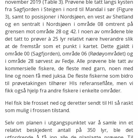
november 2019 (Table 3). Prøvene ble tatt langs kysten
fra Sagfjorden i Steigen i nord til Mandal i sør (Figure
3), samt to posisjoner i Nordsjøen, en vest av Shetland
og en sentralt i Nordsjøen i område 08 omtrent på
grensen mot område 28 og 42. I noen av områdene ble
det tatt to prøver à 25 lyr relativt nære hverandre slik
at de fremstår som et punkt i kartet. Dette gjaldt i
område 00 (Sagfjorden), område 06 (Rødøyområdet) og
i område 28 sørvest av Fedje. Alle prøvene ble tatt av
kommersielle fiskere, de fleste med garn, noen med
line og noen få med juksa. De fleste fiskerne som bidro
til prøvetakingen tilhører HIs referanseflåte, men vi
fikk også hjelp fra andre fiskere i enkelte områder.
Hel fisk ble frosset ned og deretter sendt til HI så raskt
som mulig i frossen tilstand.
Selv om planen i utgangspunktet var å samle inn et
relativt beskjedent antall på 350 lyr, ble det
utfordrende å få inn alle de planlagte prøvene. Til