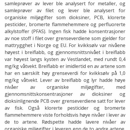
samleprøver av lever ble analysert for metaller, og
samleprøver av filet og lever ble analysert for
organiske miljøgifter som dioksiner, PCB, klorerte
pesticider, bromerte flammehemmere og perfluorerte
alkylstoffer (PFAS). Ingen fisk hadde konsentrasjoner
av noe stoff i filet over grenseverdiene som gjelder for
mattrygghet i Norge og EU. For kvikksølv var nivåene
høyest i breiflabb, og gjennomsnittsnivået i breiflabb
var høyest langs kysten av Vestlandet, med rundt 0,4
mg/kg våtvekt. Breiflabb er imidlertid en av artene som
har en særskilt høy grenseverdi for kvikksølv på 1,0
mg/kg våtvekt. Lever av breiflabb og lyr hadde høye
nivåer av organiske miljøgifter, med
gjennomsnittskonsentrasjoner av dioksiner og
dioksinlignende PCB over grenseverdiene satt for lever
av fisk. Også klorerte pesticider og bromerte
flammehemmere viste forholdsvis høye nivåer i lever av
de to artene. Rødspette hadde lavere nivåer av
organiske miljøgifter i leveren enn de to andre artene,