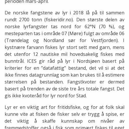
perioden mars-april.
De norske fangstene av lyr i 2018 lå på til sammen
rundt 2700 tonn (fiskeridir.no). Den største delen av
norske lyrfangster tas nord for 62°N (70 %), og
mesteparten tas i område 07 (Møre) fulgt av område 06
(Trøndelag og Nordland sør for Vestfjorden). I
kystnære farvann fiskes lyr stort sett med garn, mens
det utenfor 12 nautiske mil hovedsakelig fiskes med
bunntrål. ICES gir råd på lyr i Nordsjøen basert på
kriterier for en ”datafattig” bestand, det vil si at det
ikke finnes datagrunnlag som kan brukes til å estimere
størrelsen på bestanden. Fangstkvoter er dermed
basert på trenden av de siste tre års totale fangst. Det
gis ikke kvoteråd for lyr nord for Stad.
Lyr er en viktig art for fritidsfiske, og for at folk skal
kunne vite at fisken de fisker selv er trygg å spise, er
det viktig å skaffe kunnskap om nivåer av
fremmedstoffer også i fisk som primært fiskes til eget