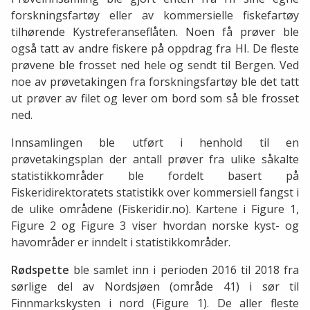
forskningsfartøy eller av kommersielle fiskefartøy
tilhørende Kystreferanseflåten. Noen få prøver ble
også tatt av andre fiskere på oppdrag fra HI. De fleste
prøvene ble frosset ned hele og sendt til Bergen. Ved
noe av prøvetakingen fra forskningsfartøy ble det tatt
ut prøver av filet og lever om bord som så ble frosset
ned.
Innsamlingen ble utført i henhold til en
prøvetakingsplan der antall prøver fra ulike såkalte
statistikkområder ble fordelt basert på
Fiskeridirektoratets statistikk over kommersiell fangst i
de ulike områdene (Fiskeridir.no). Kartene i Figure 1,
Figure 2 og Figure 3 viser hvordan norske kyst- og
havområder er inndelt i statistikkområder.
Rødspette
ble samlet inn i perioden 2016 til 2018 fra
sørlige del av Nordsjøen (område 41) i sør til
Finnmarkskysten i nord (Figure 1). De aller fleste