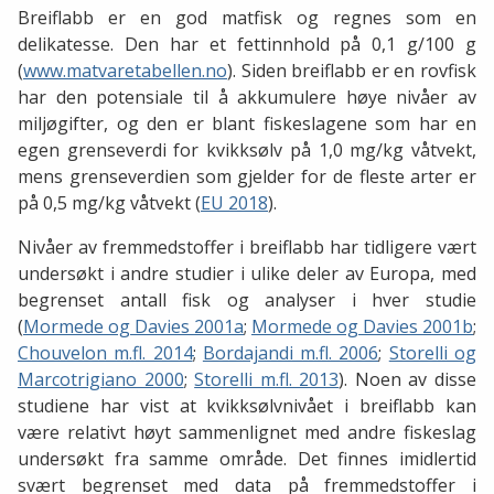
Breiflabb er en god matfisk og regnes som en
delikatesse. Den har et fettinnhold på 0,1 g/100 g
(
www.matvaretabellen.no
). Siden breiflabb er en rovfisk
har den potensiale til å akkumulere høye nivåer av
miljøgifter, og den er blant fiskeslagene som har en
egen grenseverdi for kvikksølv på 1,0 mg/kg våtvekt,
mens grenseverdien som gjelder for de fleste arter er
på 0,5 mg/kg våtvekt (
EU 2018
).
Nivåer av fremmedstoffer i breiflabb har tidligere vært
undersøkt i andre studier i ulike deler av Europa, med
begrenset antall fisk og analyser i hver studie
(
Mormede og Davies 2001a
;
Mormede og Davies 2001b
;
Chouvelon m.fl. 2014
;
Bordajandi m.fl. 2006
;
Storelli og
Marcotrigiano 2000
;
Storelli m.fl. 2013
). Noen av disse
studiene har vist at kvikksølvnivået i breiflabb kan
være relativt høyt sammenlignet med andre fiskeslag
undersøkt fra samme område. Det finnes imidlertid
svært begrenset med data på fremmedstoffer i