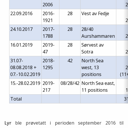
2006
2
22.09.2016
2016-
28
Vest av Fedje
1921
2
24.10.2017
2017-
28
28/40
1788
Aurshammaren
2
16.01.2019
2019-
28
Sørvest av
47
Sotra
2
31.07-
2018-
42
North Sea
08.08.2018
+
1295
west,
13
2
07.-10.02.2019
positions
(11
15.-28.02.2019
2019-
08/28/42
North Sea east,
217
11 positions
1
Total
3
Lyr
ble prøvetatt i perioden september 2016 til