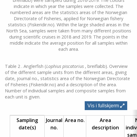
breiflabb) were sampled during 2016-2019. The colours
indicate in which year the samples were collected. The
numbered areas are the statistics areas of the Norwegian
Directorate of Fisheries, applied for Norwegian fishery
statistics (Fiskeridir.no). Within the large shaded areas in the
North Sea, samples were taken from many different positions
during scientific cruises in 2018 and 2019. The points in the
middle indicate the average position for all samples within
each area.
Table 2 . Anglerfish (
Lophius piscatorius
, breiflabb). Overview
of the different sample units from the different areas, giving
date, journal no., statistics area of the Norwegian Directorate
of Fisheries (Fiskeridir.no) and a description of the area.
Number of individual samples and composite samples from
each unit is given.
Vis i fullskjerm
Sampling
Journal
Area no.
Area
date(s)
no.
description
indiv
sam