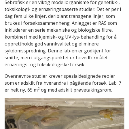
Sebrafisk er en viktig modellorganisme for genetikk-,
toksikologi- og ernæringsbaserte studier. Det er per i
dag fem ulike linjer, deriblant transgene linjer, som
brukes i forsøkssammenheng. Anlegget er RAS som
inkluderer en serie mekaniske og biologiske filtre,
kombinert med kjemisk- og UV-lys-behandling for å
opprettholde god vannkvalitet og eliminere
sykdomsspredning. Denne lab-en er godkjent for
smitte, men i utgangspunktet er hovedformålet
ernærings- og toksikologiske forsøk.
Ovennevnte studier krever spesialdesignede reoler
som er adskilt fra hverandre i pågående forsøk. Lab. 7
2
er helt ny, 65 m
og med adskilt prøvetakingsrom.