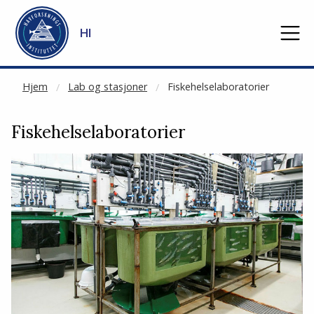
NOT CACHED
Gå til hovedinnhold
HI
Hjem
Lab og stasjoner
Fiskehelselaboratorier
Fiskehelselaboratorier