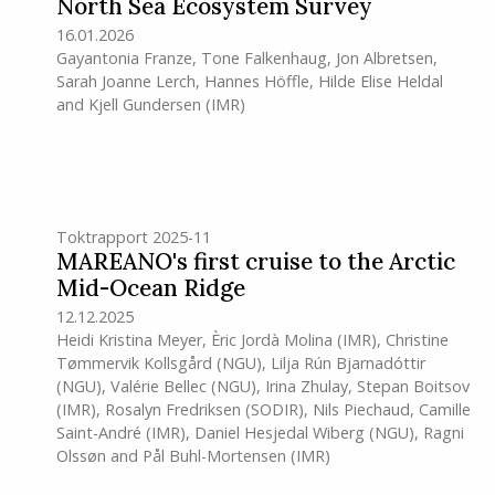
North Sea Ecosystem Survey
16.01.2026
Gayantonia Franze
,
Tone Falkenhaug
,
Jon Albretsen
,
Sarah Joanne Lerch
,
Hannes Höffle
,
Hilde Elise Heldal
and
Kjell Gundersen
(IMR)
Toktrapport 2025-11
MAREANO's first cruise to the Arctic
Mid-Ocean Ridge
12.12.2025
Heidi Kristina Meyer
,
Èric Jordà Molina
(IMR)
,
Christine
Tømmervik Kollsgård (NGU)
,
Lilja Rún Bjarnadóttir
(NGU)
,
Valérie Bellec (NGU)
,
Irina Zhulay
,
Stepan Boitsov
(IMR)
,
Rosalyn Fredriksen (SODIR)
,
Nils Piechaud
,
Camille
Saint-André
(IMR)
,
Daniel Hesjedal Wiberg (NGU)
,
Ragni
Olssøn
and
Pål Buhl-Mortensen
(IMR)