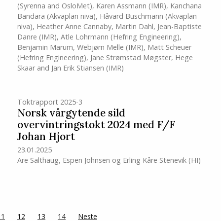
(Syrenna and OsloMet)
,
Karen Assmann
(IMR)
,
Kanchana
Bandara (Akvaplan niva)
,
Håvard Buschmann (Akvaplan
niva)
,
Heather Anne Cannaby
,
Martin Dahl
,
Jean-Baptiste
Danre
(IMR)
,
Atle Lohrmann (Hefring Engineering)
,
Benjamin Marum
,
Webjørn Melle
(IMR)
,
Matt Scheuer
(Hefring Engineering)
,
Jane Strømstad Møgster
,
Hege
Skaar
and
Jan Erik Stiansen
(IMR)
Toktrapport 2025-3
Norsk vårgytende sild
overvintringstokt 2024 med F/F
Johan Hjort
23.01.2025
Are Salthaug
,
Espen Johnsen
og
Erling Kåre Stenevik
(HI)
11
12
13
14
Neste
side