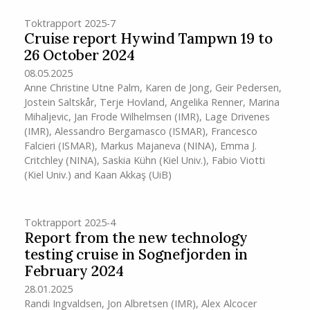
Toktrapport 2025-7
Cruise report Hywind Tampwn 19 to
26 October 2024
08.05.2025
Anne Christine Utne Palm
,
Karen de Jong
,
Geir Pedersen
,
Jostein Saltskår
,
Terje Hovland
,
Angelika Renner
,
Marina
Mihaljevic
,
Jan Frode Wilhelmsen
(IMR)
,
Lage Drivenes
(IMR)
,
Alessandro Bergamasco (ISMAR)
,
Francesco
Falcieri (ISMAR)
,
Markus Majaneva (NINA)
,
Emma J.
Critchley (NINA)
,
Saskia Kühn (Kiel Univ.)
,
Fabio Viotti
(Kiel Univ.)
and
Kaan Akkaş (UiB)
Toktrapport 2025-4
Report from the new technology
testing cruise in Sognefjorden in
February 2024
28.01.2025
Randi Ingvaldsen
,
Jon Albretsen
(IMR)
,
Alex Alcocer