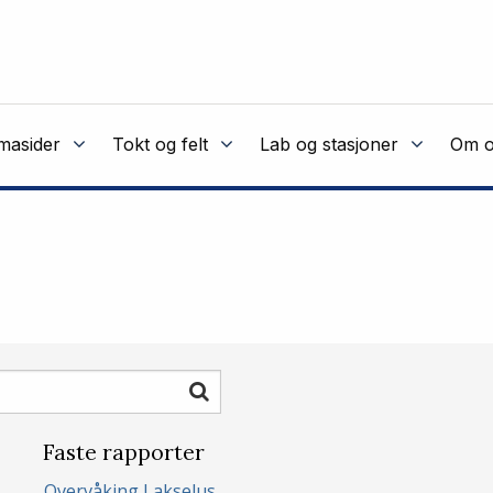
masider
Tokt og felt
Lab og stasjoner
Om o
Søk
Faste rapporter
Overvåking Lakselus