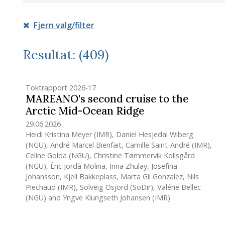
Fjern valg/filter
Resultat: (409)
Toktrapport 2026-17
MAREANO's second cruise to the
Arctic Mid-Ocean Ridge
29.06.2026
Heidi Kristina Meyer
(IMR)
,
Daniel Hesjedal Wiberg
(NGU)
,
André Marcel Bienfait
,
Camille Saint-André
(IMR)
,
Celine Golda (NGU)
,
Christine Tømmervik Kollsgård
(NGU)
,
Èric Jordà Molina
,
Irina Zhulay
,
Josefina
Johansson
,
Kjell Bakkeplass
,
Marta Gil Gonzalez
,
Nils
Piechaud
(IMR)
,
Solveig Osjord (SoDir)
,
Valérie Bellec
(NGU)
and
Yngve Klungseth Johansen
(IMR)