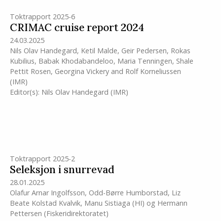
Toktrapport 2025-6
CRIMAC cruise report 2024
24.03.2025
Nils Olav Handegard
,
Ketil Malde
,
Geir Pedersen
,
Rokas
Kubilius
,
Babak Khodabandeloo
,
Maria Tenningen
,
Shale
Pettit Rosen
,
Georgina Vickery
and
Rolf Korneliussen
(IMR)
Editor(s):
Nils Olav Handegard
(IMR)
Toktrapport 2025-2
Seleksjon i snurrevad
28.01.2025
Olafur Arnar Ingolfsson
,
Odd-Børre Humborstad
,
Liz
Beate Kolstad Kvalvik
,
Manu Sistiaga
(HI)
og
Hermann
Pettersen (Fiskeridirektoratet)