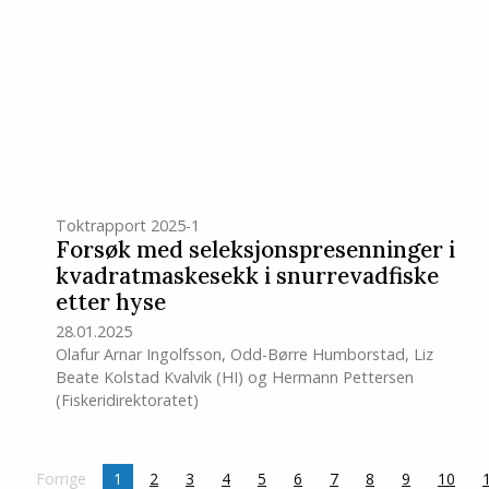
Toktrapport 2025-1
Forsøk med seleksjonspresenninger i
kvadratmaskesekk i snurrevadfiske
etter hyse
28.01.2025
Olafur Arnar Ingolfsson
,
Odd-Børre Humborstad
,
Liz
Beate Kolstad Kvalvik
(HI)
og
Hermann Pettersen
(Fiskeridirektoratet)
Forrige
page
Current
1
2
3
4
5
6
7
8
9
10