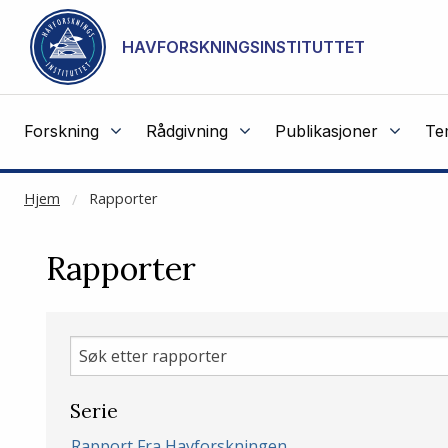
NOT CACHED
Gå til hovedinnhold
HAVFORSKNINGSINSTITUTTET
Forskning
Rådgivning
Publikasjoner
Te
Hjem
Rapporter
Rapporter
Søk
etter
rapporter
Serie
Rapport Fra Havforskningen