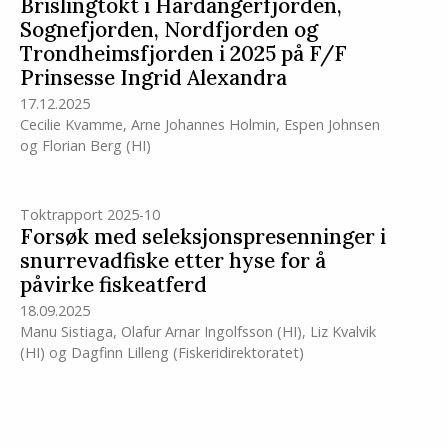
Brislingtokt i Hardangerfjorden,
Sognefjorden, Nordfjorden og
Trondheimsfjorden i 2025 på F/F
Prinsesse Ingrid Alexandra
17.12.2025
Cecilie Kvamme
,
Arne Johannes Holmin
,
Espen Johnsen
og
Florian Berg
(HI)
Toktrapport 2025-10
Forsøk med seleksjonspresenninger i
snurrevadfiske etter hyse for å
påvirke fiskeatferd
18.09.2025
Manu Sistiaga
,
Olafur Arnar Ingolfsson
(HI)
,
Liz Kvalvik
(HI)
og
Dagfinn Lilleng (Fiskeridirektoratet)