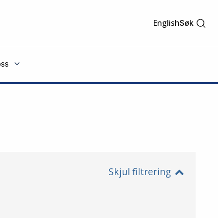
English
Søk
ss
Skjul filtrering