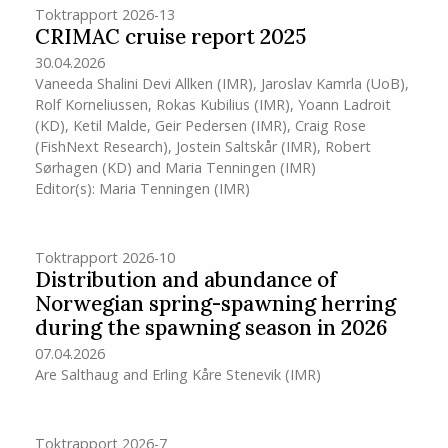
Toktrapport 2026-13
CRIMAC cruise report 2025
30.04.2026
Vaneeda Shalini Devi Allken
(IMR)
,
Jaroslav Kamrla (UoB)
,
Rolf Korneliussen
,
Rokas Kubilius
(IMR)
,
Yoann Ladroit
(KD)
,
Ketil Malde
,
Geir Pedersen
(IMR)
,
Craig Rose
(FishNext Research)
,
Jostein Saltskår
(IMR)
,
Robert
Sørhagen (KD)
and
Maria Tenningen
(IMR)
Editor(s):
Maria Tenningen
(IMR)
Toktrapport 2026-10
Distribution and abundance of
Norwegian spring-spawning herring
during the spawning season in 2026
07.04.2026
Are Salthaug
and
Erling Kåre Stenevik
(IMR)
Toktrapport 2026-7