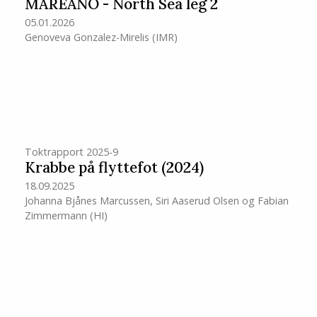
MAREANO - North Sea leg 2
05.01.2026
Genoveva Gonzalez-Mirelis
(IMR)
Toktrapport 2025-9
Krabbe på flyttefot (2024)
18.09.2025
Johanna Bjånes Marcussen
,
Siri Aaserud Olsen
og
Fabian
Zimmermann
(HI)