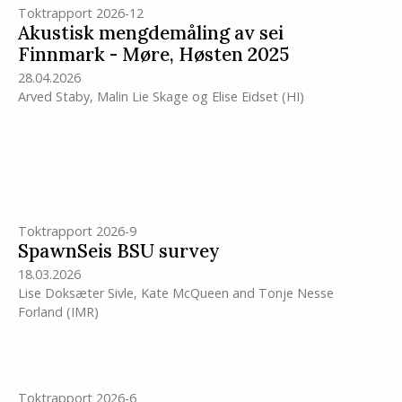
Toktrapport 2026-12
Akustisk mengdemåling av sei
Finnmark - Møre, Høsten 2025
28.04.2026
Arved Staby
,
Malin Lie Skage
og
Elise Eidset
(HI)
Toktrapport 2026-9
SpawnSeis BSU survey
18.03.2026
Lise Doksæter Sivle
,
Kate McQueen
and
Tonje Nesse
Forland
(IMR)
Toktrapport 2026-6