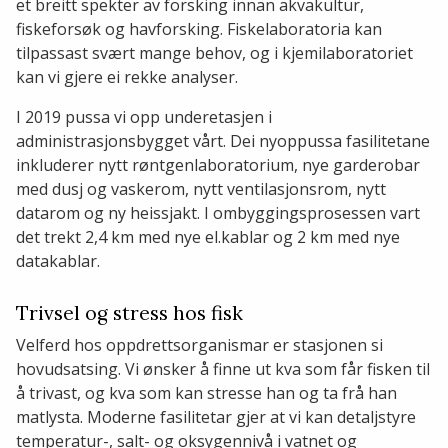
et breitt spekter av forsking innan akvakultur,
fiskeforsøk og havforsking. Fiskelaboratoria kan
tilpassast svært mange behov, og i kjemilaboratoriet
kan vi gjere ei rekke analyser.
I 2019 pussa vi opp underetasjen i
administrasjonsbygget vårt. Dei nyoppussa fasilitetane
inkluderer nytt røntgenlaboratorium, nye garderobar
med dusj og vaskerom, nytt ventilasjonsrom, nytt
datarom og ny heissjakt. I ombyggingsprosessen vart
det trekt 2,4 km med nye el.kablar og 2 km med nye
datakablar.
Trivsel og stress hos fisk
Velferd hos oppdrettsorganismar er stasjonen si
hovudsatsing. Vi ønsker å finne ut kva som får fisken til
å trivast, og kva som kan stresse han og ta frå han
matlysta. Moderne fasilitetar gjer at vi kan detaljstyre
temperatur-, salt- og oksygennivå i vatnet og