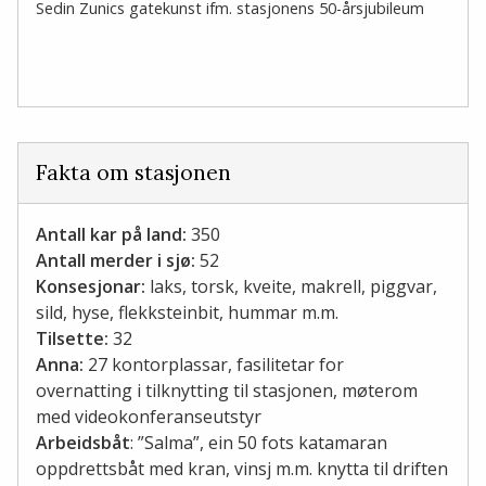
Sedin Zunics gatekunst ifm. stasjonens 50-årsjubileum
Fakta om stasjonen
Antall kar på land:
350
Antall merder i sjø:
52
Konsesjonar:
laks, torsk, kveite, makrell, piggvar,
sild, hyse, flekksteinbit, hummar m.m.
Tilsette:
32
Anna:
27 kontorplassar, fasilitetar for
overnatting i tilknytting til stasjonen, møterom
med videokonferanseutstyr
Arbeidsbåt
: ”Salma”, ein 50 fots katamaran
oppdrettsbåt med kran, vinsj m.m. knytta til driften