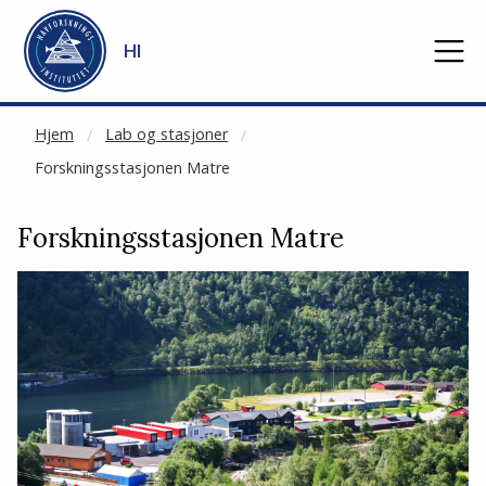
NOT CACHED
Gå til hovedinnhold
HI
Hjem
Lab og stasjoner
Forskningsstasjonen Matre
Forskningsstasjonen Matre