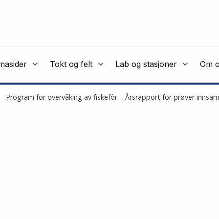
masider
Tokt og felt
Lab og stasjoner
Om o
Program for overvåking av fiskefôr – Årsrapport for prøver innsam