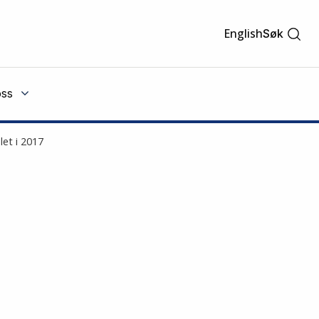
English
Søk
ss
let i 2017