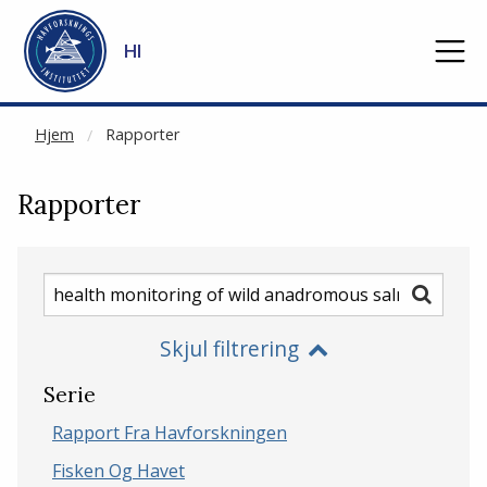
NOT CACHED
Gå til hovedinnhold
HI
Hjem
Rapporter
Rapporter
Søk
Søk
etter
Skjul filtrering
rapporter
Serie
Rapport Fra Havforskningen
Fisken Og Havet