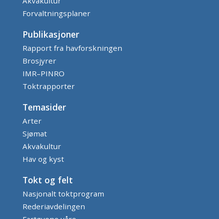
Akvakultur
Forvaltningsplaner
Publikasjoner
Rapport fra havforskningen
Brosjyrer
IMR–PINRO
Toktrapporter
Temasider
Arter
Sjømat
Akvakultur
Hav og kyst
Tokt og felt
Nasjonalt toktprogram
Rederiavdelingen
Fartøyene våre