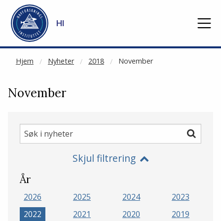
NOT CACHED
Gå til hovedinnhold
HI
Hjem
Nyheter
2018
November
November
Søk
Søk
i
Skjul filtrering
nyheter
År
2026
2025
2024
2023
2022
2021
2020
2019