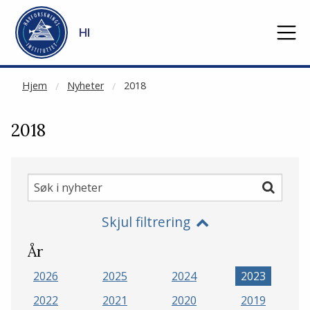
NOT CACHED
Gå til hovedinnhold
HI
Hjem
Nyheter
2018
2018
Søk
Søk
i
Skjul filtrering
nyheter
År
2026
2025
2024
2023
2022
2021
2020
2019