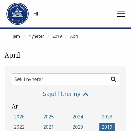
NOT CACHED
Gå til hovedinnhold
HI
Hjem
Nyheter
2019
April
April
Søk
Søk
i
Skjul filtrering
nyheter
År
2026
2025
2024
2023
2022
2021
2020
2019