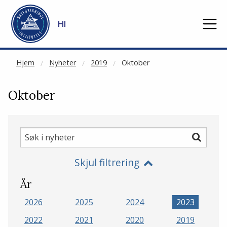
NOT CACHED
Gå til hovedinnhold
HI
Hjem
Nyheter
2019
Oktober
Oktober
Søk
Søk
i
Skjul filtrering
nyheter
År
2026
2025
2024
2023
2022
2021
2020
2019