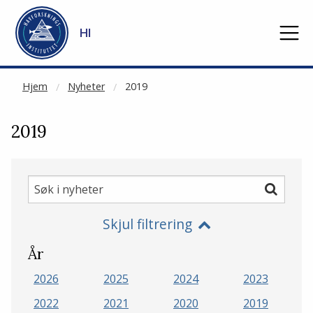
NOT CACHED
Gå til hovedinnhold
HI
Hjem
Nyheter
2019
2019
Søk
Søk
i
Skjul filtrering
nyheter
År
2026
2025
2024
2023
2022
2021
2020
2019