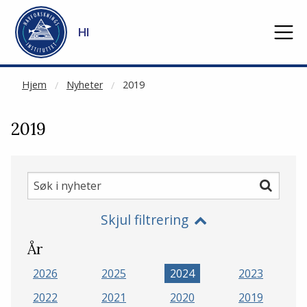
NOT CACHED
Gå til hovedinnhold
HI
Hjem
Nyheter
2019
2019
Søk
Søk
i
Skjul filtrering
nyheter
År
2026
2025
2024
2023
2022
2021
2020
2019