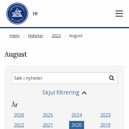
NOT CACHED
Gå til hovedinnhold
HI
Hjem
Nyheter
2022
August
August
Søk
Søk
i
Skjul filtrering
nyheter
År
2026
2025
2024
2023
2022
2021
2020
2019