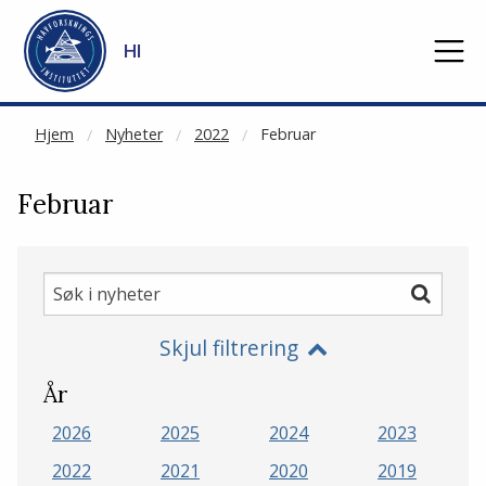
NOT CACHED
Gå til hovedinnhold
HI
Hjem
Nyheter
2022
Februar
Februar
Søk
Søk
i
Skjul filtrering
nyheter
År
2026
2025
2024
2023
2022
2021
2020
2019