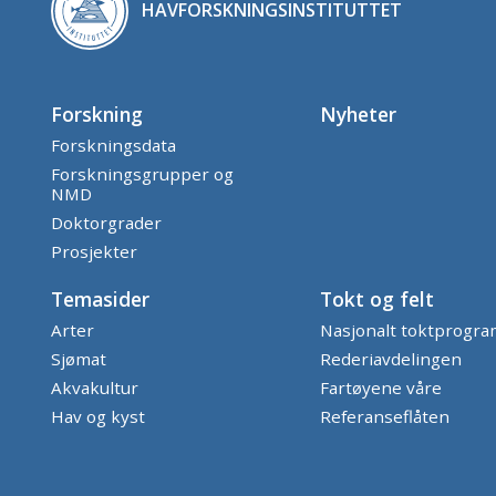
HAVFORSKNINGSINSTITUTTET
Forskning
Nyheter
Forskningsdata
Forskningsgrupper og
NMD
Doktorgrader
Prosjekter
Temasider
Tokt og felt
Arter
Nasjonalt toktprogr
Sjømat
Rederiavdelingen
Akvakultur
Fartøyene våre
Hav og kyst
Referanseflåten