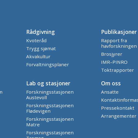
Rådgivning
Publikasjoner
Kvoteråd
Rapport fra
havforskningen
Trygg sjømat
Brosjyrer
Akvakultur
IMR–PINRO
Forvaltningsplaner
Toktrapporter
Lab og stasjoner
Om oss
am
Forskningsstasjonen
Ansatte
Austevoll
Kontaktinforma
Forskningsstasjonen
Pressekontakt
Flødevigen
Arrangementer
Forskningsstasjonen
Matre
Forskningsstasjonen