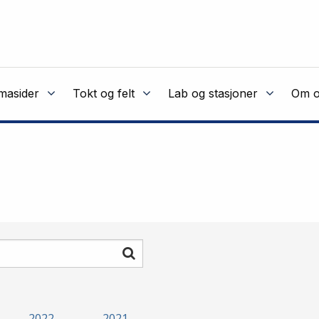
masider
Tokt og felt
Lab og stasjoner
Om o
Søk
2022
2021