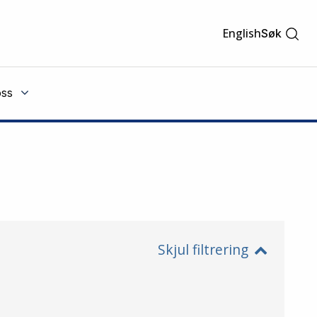
English
Søk
ss
Skjul filtrering