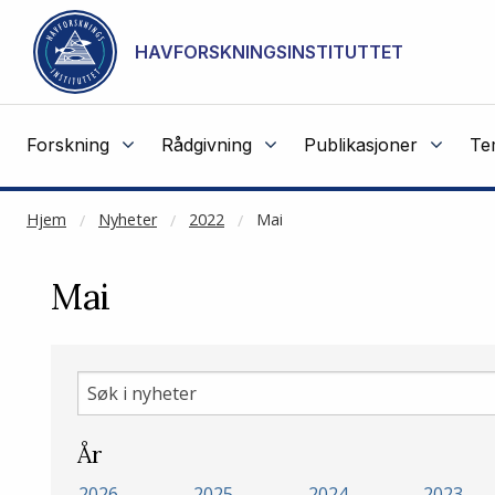
NOT CACHED
Gå til hovedinnhold
HAVFORSKNINGSINSTITUTTET
Forskning
Rådgivning
Publikasjoner
Te
Hjem
Nyheter
2022
Mai
Mai
Søk
i
nyheter
År
2026
2025
2024
2023