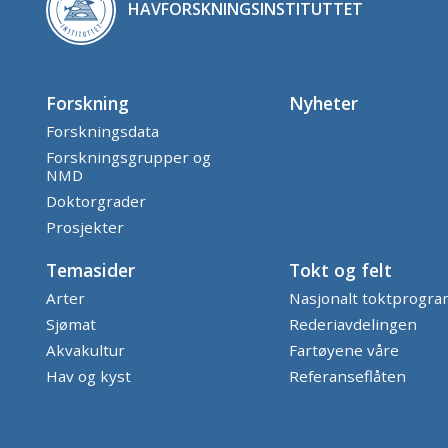
HAVFORSKNINGSINSTITUTTET
Forskning
Nyheter
Forskningsdata
Forskningsgrupper og
NMD
Doktorgrader
Prosjekter
Temasider
Tokt og felt
Arter
Nasjonalt toktprogr
Sjømat
Rederiavdelingen
Akvakultur
Fartøyene våre
Hav og kyst
Referanseflåten