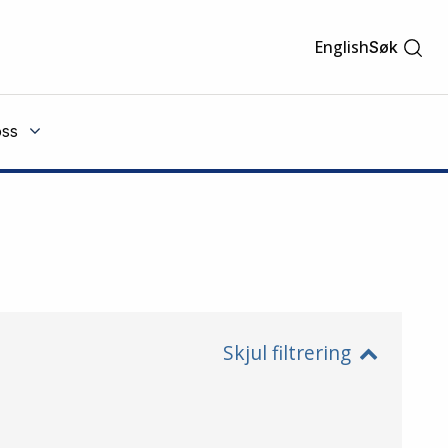
English
Søk
ss
Skjul filtrering