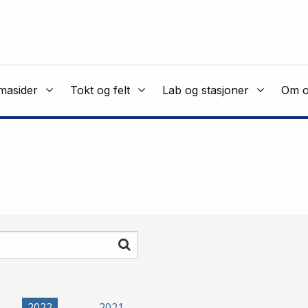
masider
Tokt og felt
Lab og stasjoner
Om o
Søk
2022
2021