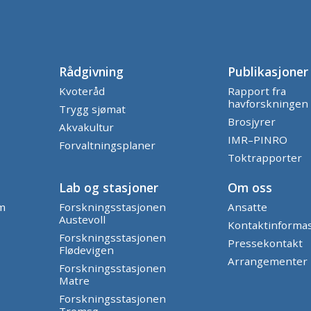
Rådgivning
Publikasjoner
Kvoteråd
Rapport fra
havforskningen
Trygg sjømat
Brosjyrer
Akvakultur
IMR–PINRO
Forvaltningsplaner
Toktrapporter
Lab og stasjoner
Om oss
am
Forskningsstasjonen
Ansatte
Austevoll
Kontaktinforma
Forskningsstasjonen
Pressekontakt
Flødevigen
Arrangementer
Forskningsstasjonen
Matre
Forskningsstasjonen