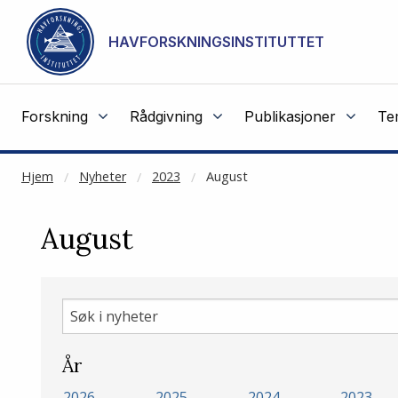
NOT CACHED
Gå til hovedinnhold
HAVFORSKNINGSINSTITUTTET
Forskning
Rådgivning
Publikasjoner
Te
Hjem
Nyheter
2023
August
August
Søk
i
nyheter
År
2026
2025
2024
2023