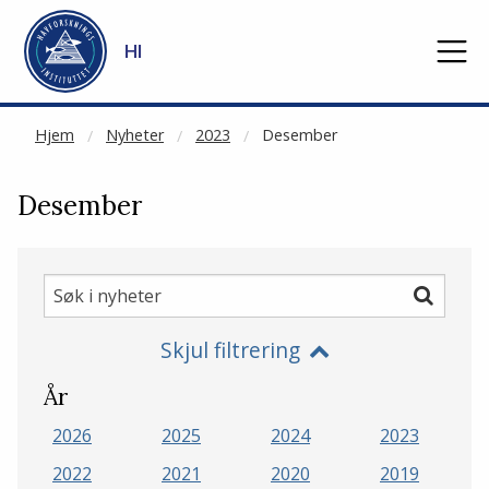
NOT CACHED
Gå til hovedinnhold
HI
Hjem
Nyheter
2023
Desember
Desember
Søk
Søk
i
Skjul filtrering
nyheter
År
2026
2025
2024
2023
2022
2021
2020
2019