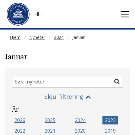
NOT CACHED
Gå til hovedinnhold
HI
Hjem
Nyheter
2024
Januar
Januar
Søk
Søk
i
Skjul filtrering
nyheter
År
2026
2025
2024
2023
2022
2021
2020
2019