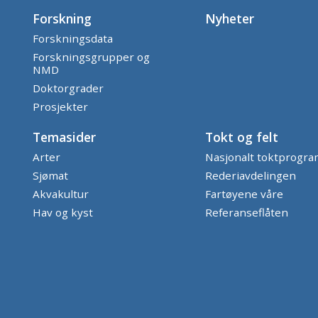
Forskning
Nyheter
Forskningsdata
Forskningsgrupper og
NMD
Doktorgrader
Prosjekter
Temasider
Tokt og felt
Arter
Nasjonalt toktprogr
Sjømat
Rederiavdelingen
Akvakultur
Fartøyene våre
Hav og kyst
Referanseflåten