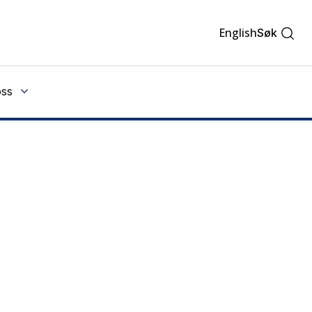
English
Søk
ss