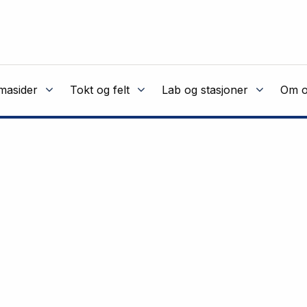
masider
Tokt og felt
Lab og stasjoner
Om o