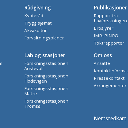
Rådgivning
Publikasjoner
Kvoteråd
Rapport fra
havforskningen
Trygg sjømat
Brosjyrer
Akvakultur
IMR–PINRO
Forvaltningsplaner
Toktrapporter
Lab og stasjoner
Om oss
am
Forskningsstasjonen
Ansatte
Austevoll
Kontaktinforma
Forskningsstasjonen
Pressekontakt
Flødevigen
Arrangementer
Forskningsstasjonen
Matre
Forskningsstasjonen
Tromsø
Nettstedkart