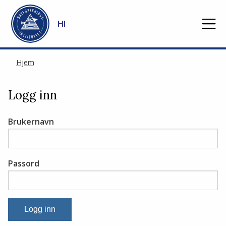
Gå til hovedinnhold
HI
Hjem
Logg inn
Brukernavn
Passord
Logg inn