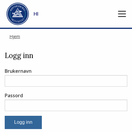
Gå til hovedinnhold
HI
Hjem
Logg inn
Brukernavn
Passord
Logg inn