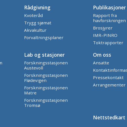
Rådgivning
Publikasjoner
Kvoteråd
Rapport fra
havforskningen
Trygg sjømat
Brosjyrer
Akvakultur
IMR–PINRO
Forvaltningsplaner
Toktrapporter
Lab og stasjoner
Om oss
am
Forskningsstasjonen
Ansatte
Austevoll
Kontaktinforma
Forskningsstasjonen
Pressekontakt
Flødevigen
Arrangementer
Forskningsstasjonen
Matre
Forskningsstasjonen
Tromsø
Nettstedkart