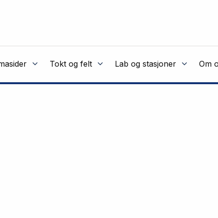
masider
Tokt og felt
Lab og stasjoner
Om o