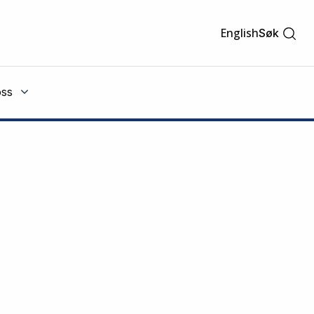
English
Søk
ss