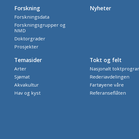
Forskning
Nyheter
Forskningsdata
Forskningsgrupper og
NMD
Doktorgrader
Prosjekter
Temasider
Tokt og felt
Arter
Nasjonalt toktprogr
Sjømat
Rederiavdelingen
Akvakultur
Fartøyene våre
Hav og kyst
Referanseflåten