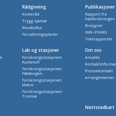
Rådgivning
Publikasjoner
Kvoteråd
Rapport fra
havforskningen
Trygg sjømat
Brosjyrer
Akvakultur
IMR–PINRO
Forvaltningsplaner
Toktrapporter
Lab og stasjoner
Om oss
am
Forskningsstasjonen
Ansatte
Austevoll
Kontaktinforma
Forskningsstasjonen
Pressekontakt
Flødevigen
Arrangementer
Forskningsstasjonen
Matre
Forskningsstasjonen
Tromsø
Nettstedkart