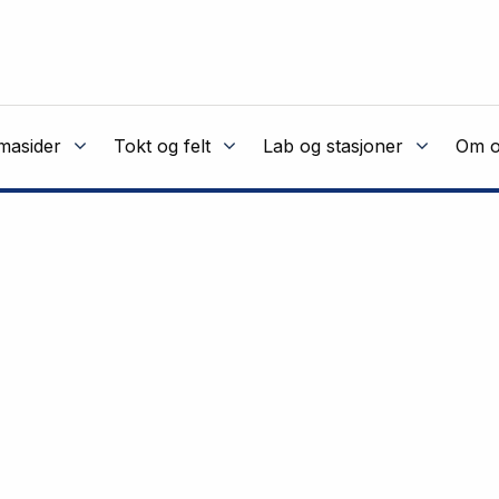
masider
Tokt og felt
Lab og stasjoner
Om o