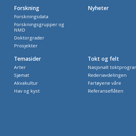
Forskning
Nyheter
Forskningsdata
Forskningsgrupper og
NMD
Doktorgrader
Prosjekter
Temasider
Tokt og felt
Arter
Nasjonalt toktprogr
Sjømat
Rederiavdelingen
Akvakultur
Fartøyene våre
Hav og kyst
Referanseflåten