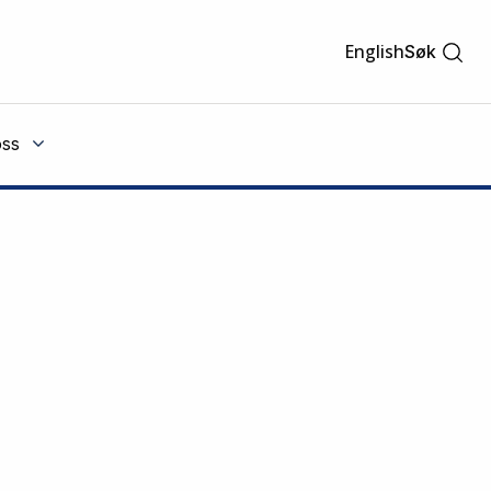
English
Søk
ss