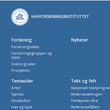
HAVFORSKNINGSINSTITUTTET
Forskning
Nyheter
Forskningsdata
Forskningsgrupper og
NMD
Doktorgrader
Prosjekter
Temasider
Tokt og felt
Arter
Nasjonalt toktprogr
Sjømat
Rederiavdelingen
Akvakultur
Fartøyene våre
Hav og kyst
Referanseflåten