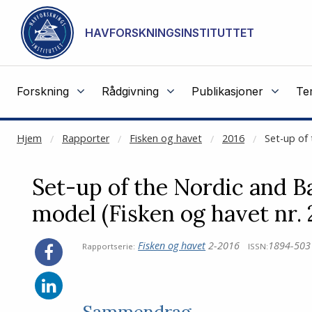
NOT CACHED
Gå til hovedinnhold
HAVFORSKNINGSINSTITUTTET
Forskning
Rådgivning
Publikasjoner
Te
Hjem
Rapporter
Fisken og havet
2016
Set-up of 
Set-up of the Nordic and Ba
model (Fisken og havet nr. 
Fisken og havet
2-2016
1894-503
Rapportserie:
ISSN:
Sammendrag