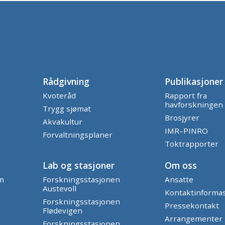
Rådgivning
Publikasjoner
Kvoteråd
Rapport fra
havforskningen
Trygg sjømat
Brosjyrer
Akvakultur
IMR–PINRO
Forvaltningsplaner
Toktrapporter
Lab og stasjoner
Om oss
am
Forskningsstasjonen
Ansatte
Austevoll
Kontaktinforma
Forskningsstasjonen
Pressekontakt
Flødevigen
Arrangementer
Forskningsstasjonen