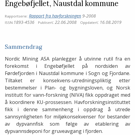
Engebøfjellet, Naustdal kommune
Rapport fra havforskningen
9-2008
Rapportserie:
1893-4536
:
22.06.2008
:
16.08.2019
ISSN:
Publisert
Oppdatert
Sammendrag
Nordic Mining ASA planlegger å utvinne rutil fra en
forekomst i Engebøfjellet på nordsiden av
Førdefjorden i Naustdal kommune i Sogn og Fjordane.
Tiltaket er konsekvens-utredningspliktig etter
bestemmelser i Plan- og bygningsloven, og Norsk
institutt for vann-forskning (NIVA) fikk oppdraget med
å koordinere KU-prossessen. Havforskningsinstituttet
fikk i denne sammenheng i oppdrag å utrede
sannsynligheten for miljøkonsekvenser for bestander
av dypvannfisk som følge av etablering av
dypvannsdeponi for gruveavgang i fjorden.