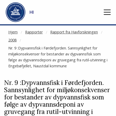
NOT CACHED
Gå til hovedinnhold
HI
Hjem
Rapporter
Rapport fra Havforskningen
2008
Nr. 9 :Dypvannsfisk i Førdefjorden. Sannsynlighet for
miljøkonsekvenser for bestander av dypvannsfisk som
følge av dypvannsdeponi av gruvegang fra rutil-utvinning i
Engebøfjellet, Naustdal kommune
Nr. 9 :Dypvannsfisk i Førdefjorden.
Sannsynlighet for miljøkonsekvenser
for bestander av dypvannsfisk som
følge av dypvannsdeponi av
gruvegang fra rutil-utvinning i