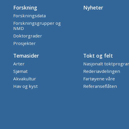
Forskning
Nyheter
Forskningsdata
Forskningsgrupper og
NMD
Doktorgrader
Prosjekter
Temasider
Tokt og felt
Arter
Nasjonalt toktprogr
Sjømat
Rederiavdelingen
Akvakultur
Fartøyene våre
Hav og kyst
Referanseflåten