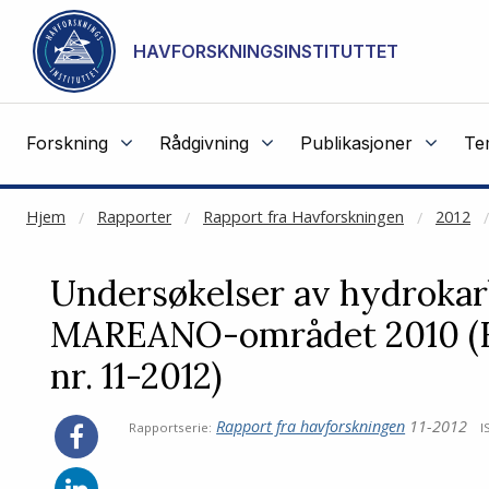
NOT CACHED
Gå til hovedinnhold
HAVFORSKNINGSINSTITUTTET
Forskning
Rådgivning
Publikasjoner
Te
Hjem
Rapporter
Rapport fra Havforskningen
2012
Undersøkelser av hydrokar
MAREANO-området 2010 (Ra
nr. 11-2012)
Rapport fra havforskningen
11-2012
Rapportserie:
I