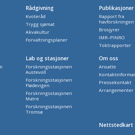
Rådgivning
Publikasjoner
Kvoteråd
Rapport fra
havforskningen
Trygg sjømat
Brosjyrer
Akvakultur
IMR–PINRO
Forvaltningsplaner
Toktrapporter
Lab og stasjoner
Om oss
am
Forskningsstasjonen
Ansatte
Austevoll
Kontaktinforma
Forskningsstasjonen
Pressekontakt
Flødevigen
Arrangementer
Forskningsstasjonen
Matre
Forskningsstasjonen
Tromsø
Nettstedkart