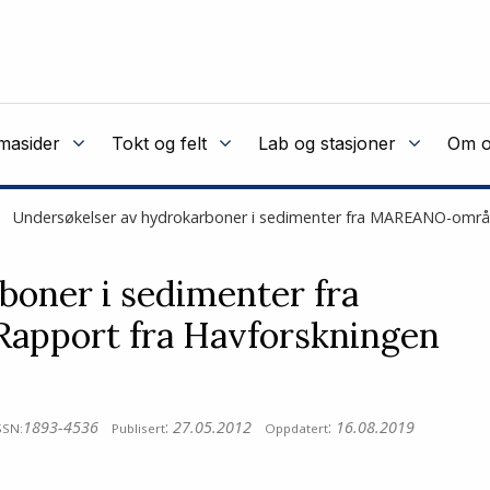
masider
Tokt og felt
Lab og stasjoner
Om o
Undersøkelser av hydrokarboner i sedimenter fra MAREANO-områd
boner i sedimenter fra
pport fra Havforskningen
1893-4536
:
27.05.2012
:
16.08.2019
SSN:
Publisert
Oppdatert