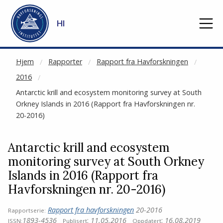
NOT CACHED
Gå til hovedinnhold
HI
Hjem
Rapporter
Rapport fra Havforskningen
2016
Antarctic krill and ecosystem monitoring survey at South
Orkney Islands in 2016 (Rapport fra Havforskningen nr.
20-2016)
Antarctic krill and ecosystem
monitoring survey at South Orkney
Islands in 2016 (Rapport fra
Havforskningen nr. 20-2016)
Rapport fra havforskningen
20-2016
Rapportserie:
1893-4536
:
11.05.2016
:
16.08.2019
ISSN:
Publisert
Oppdatert