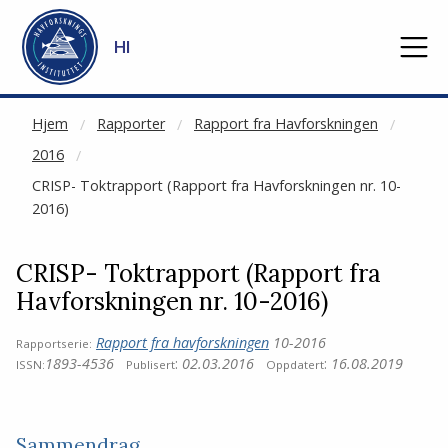
NOT CACHED
Gå til hovedinnhold
HI
Hjem
Rapporter
Rapport fra Havforskningen
2016
CRISP- Toktrapport (Rapport fra Havforskningen nr. 10-
2016)
CRISP- Toktrapport (Rapport fra
Havforskningen nr. 10-2016)
Rapport fra havforskningen
10-2016
Rapportserie:
1893-4536
:
02.03.2016
:
16.08.2019
ISSN:
Publisert
Oppdatert
Sammendrag