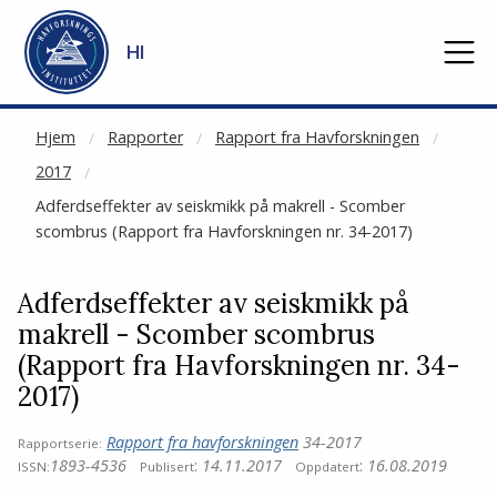
NOT CACHED
Gå til hovedinnhold
HI
Hjem
Rapporter
Rapport fra Havforskningen
2017
Adferdseffekter av seiskmikk på makrell - Scomber
scombrus (Rapport fra Havforskningen nr. 34-2017)
Adferdseffekter av seiskmikk på
makrell - Scomber scombrus
(Rapport fra Havforskningen nr. 34-
2017)
Rapport fra havforskningen
34-2017
Rapportserie:
1893-4536
:
14.11.2017
:
16.08.2019
ISSN:
Publisert
Oppdatert