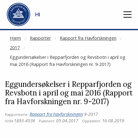
NOT CACHED
Gå til hovedinnhold
HI
Hjem
Rapporter
Rapport fra Havforskningen
2017
Eggundersøkelser i Repparfjorden og Revsbotn i april og
mai 2016 (Rapport fra Havforskningen nr. 9-2017)
Eggundersøkelser i Repparfjorden og
Revsbotn i april og mai 2016 (Rapport
fra Havforskningen nr. 9-2017)
Rapport fra havforskningen
9-2017
Rapportserie:
1893-4536
:
05.04.2017
:
16.08.2019
ISSN:
Publisert
Oppdatert