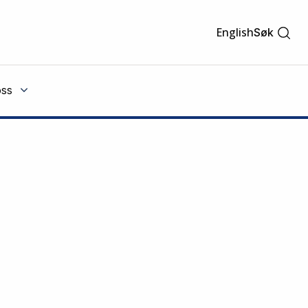
English
Søk
ss