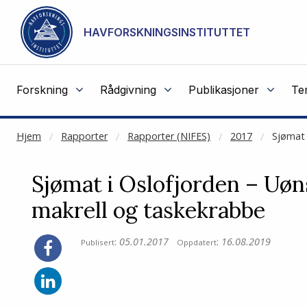
NOT CACHED
Gå til hovedinnhold
HAVFORSKNINGSINSTITUTTET
Forskning
Rådgivning
Publikasjoner
Te
Hjem
Rapporter
Rapporter (NIFES)
2017
Sjømat 
Sjømat i Oslofjorden – Uøns
makrell og taskekrabbe
:
05.01.2017
:
16.08.2019
Publisert
Oppdatert