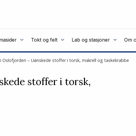
masider
Tokt og felt
Lab og stasjoner
Om o
i Oslofjorden – Uønskede stoffer i torsk, makrell og taskekrabbe
kede stoffer i torsk,