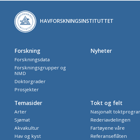
HAVFORSKNINGSINSTITUTTET
Forskning
Nyheter
Forskningsdata
Forskningsgrupper og
NMD
Doktorgrader
Prosjekter
Temasider
Tokt og felt
Arter
Nasjonalt toktprogr
Sjømat
Rederiavdelingen
Akvakultur
Fartøyene våre
Hav og kyst
Referanseflåten