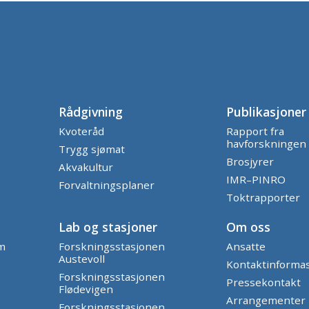
Rådgivning
Publikasjoner
Kvoteråd
Rapport fra
havforskningen
Trygg sjømat
Brosjyrer
Akvakultur
IMR–PINRO
Forvaltningsplaner
Toktrapporter
Lab og stasjoner
Om oss
am
Forskningsstasjonen
Ansatte
Austevoll
Kontaktinforma
Forskningsstasjonen
Pressekontakt
Flødevigen
Arrangementer
Forskningsstasjonen