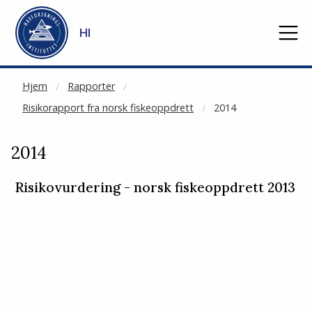
NOT CACHED
Gå til hovedinnhold
HI
Hjem
Rapporter
Risikorapport fra norsk fiskeoppdrett
2014
2014
Risikovurdering - norsk fiskeoppdrett 2013