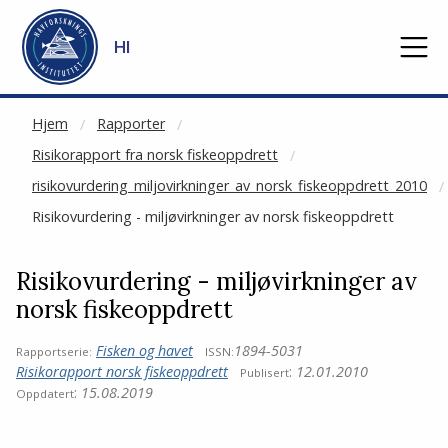
NOT CACHED
Gå til hovedinnhold
HI
Hjem
Rapporter
Risikorapport fra norsk fiskeoppdrett
risikovurdering_miljovirkninger_av_norsk_fiskeoppdrett_2010
Risikovurdering - miljøvirkninger av norsk fiskeoppdrett
Risikovurdering - miljøvirkninger av
norsk fiskeoppdrett
Fisken og havet
1894-5031
Rapportserie:
ISSN:
Risikorapport norsk fiskeoppdrett
:
12.01.2010
Publisert
:
15.08.2019
Oppdatert