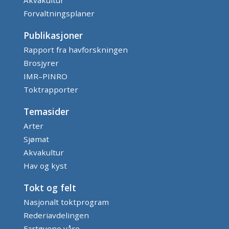
Akvakultur
Forvaltningsplaner
Publikasjoner
Rapport fra havforskningen
Brosjyrer
IMR–PINRO
Toktrapporter
Temasider
Arter
Sjømat
Akvakultur
Hav og kyst
Tokt og felt
Nasjonalt toktprogram
Rederiavdelingen
Fartøyene våre