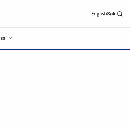
English
Søk
ss