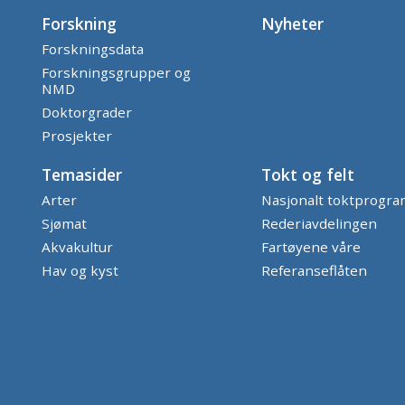
Forskning
Nyheter
Forskningsdata
Forskningsgrupper og
NMD
Doktorgrader
Prosjekter
Temasider
Tokt og felt
Arter
Nasjonalt toktprogr
Sjømat
Rederiavdelingen
Akvakultur
Fartøyene våre
Hav og kyst
Referanseflåten