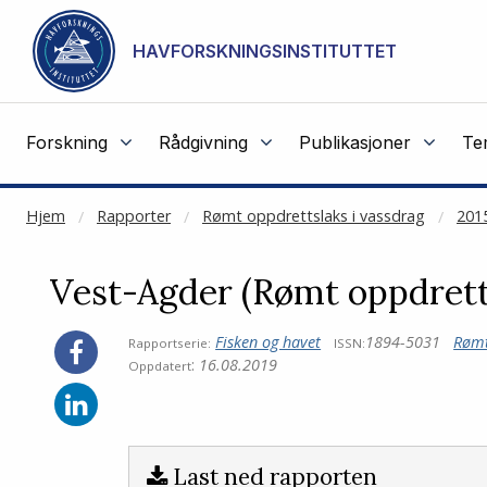
NOT CACHED
Gå til hovedinnhold
HAVFORSKNINGSINSTITUTTET
Forskning
Rådgivning
Publikasjoner
Te
Hjem
Rapporter
Rømt oppdrettslaks i vassdrag
201
Vest-Agder (Rømt oppdretts
Fisken og havet
1894-5031
Rømt
Rapportserie:
ISSN:
:
16.08.2019
Oppdatert
Last ned rapporten