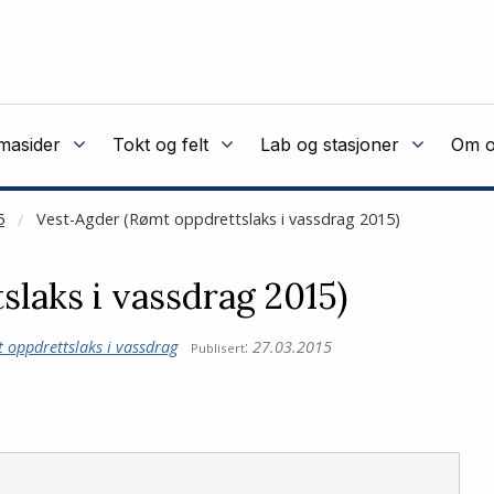
masider
Tokt og felt
Lab og stasjoner
Om o
5
Vest-Agder (Rømt oppdrettslaks i vassdrag 2015)
laks i vassdrag 2015)
 oppdrettslaks i vassdrag
:
27.03.2015
Publisert