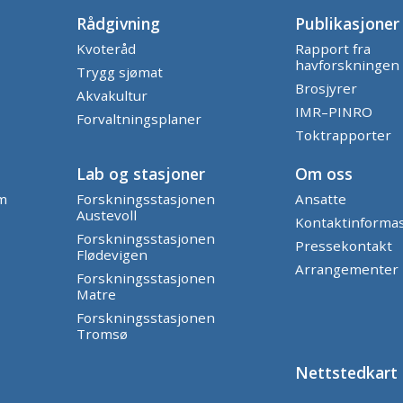
Rådgivning
Publikasjoner
Kvoteråd
Rapport fra
havforskningen
Trygg sjømat
Brosjyrer
Akvakultur
IMR–PINRO
Forvaltningsplaner
Toktrapporter
Lab og stasjoner
Om oss
am
Forskningsstasjonen
Ansatte
Austevoll
Kontaktinforma
Forskningsstasjonen
Pressekontakt
Flødevigen
Arrangementer
Forskningsstasjonen
Matre
Forskningsstasjonen
Tromsø
Nettstedkart