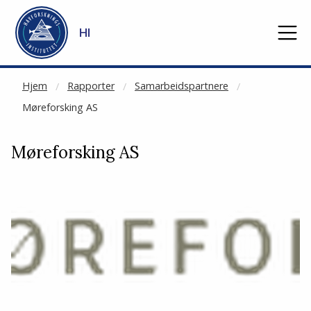
NOT CACHED
Gå til hovedinnhold
HI
Hjem
Rapporter
Samarbeidspartnere
Møreforsking AS
Møreforsking AS